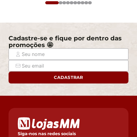
Observações importantes:
- Produto para uso residencial em ambiente interno,
não devendo ficar exposto diretamente ao sol, calor e
umidade excessivos.
- Pode haver alguma diferença de tonalidade entre a
Cadastre-se e fique por dentro das
imagem e o produto real, por conta do tratamento de
promoções 🤩
imagens e a calibração de cores do seu monitor.
- As imagens são meramente ilustrativas, não
acompanham objetos de decoração e eletrônicos.
- Ao receber a mercadoria, o cliente deve verificar as
condições da embalagem, caso haja alguma avaria não
CADASTRAR
assine o comprovante de recebimento e entre em
contato com nossa loja para orientações.
- Montagem, desmontagem e outras instalações serão
de responsabilidade do cliente. Não nos
responsabilizamos, no ato da entrega, por subir
escadas/elevadores ou pelo transporte por guincho em
apartamentos. Eventuais despesas são de
responsabilidade do comprador.
Siga-nos nas redes sociais