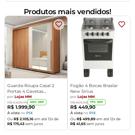
Características:
Material do encosto e assento injetado em
Produtos mais vendidos!
Polipropileno (PP) 100% reciclável, na tonalidade Verde.
Pés em tubo de aço carbono de secção circular, com
diâmetro 22mm e acabamento com pintura epóxi, na
tonalidade Preta.
Encosto com design curvo para maior conforto e
apoio.
Acompanha ponteiras injetadas em polipropileno para
a prevenção de riscos no piso.
Peso máximo suportado 120 kg.
Estrutura fixa empilhável.
Guarda-Roupa Casal 2
Fogão 4 Bocas Braslar
Produto 100% Nacional.
Portas 4 Gavetas
New Sirius
Caemmun Moviment
por
Lojas MM
por
Lojas MM
- Nunca sentar nos braços ou encosto do produto.
40
% OFF
17
% OFF
R$
3
.
525
,
74
R$
605
,
63
- Indicado para uso residencial, sua limpeza deve ser
R$
1
.
999
,
90
R$
449
,
90
À vista
no
PIX
À vista
no
PIX
feita com pano levemente umedecido em água
Ou
R$
2
.
105
,
16
em até
12
x de
Ou
R$
499
,
89
em até
12
x de
limpa, sem esfregar, não utilizar produtos abrasivos,
R$
175
,
43
sem juros
R$
41
,
65
sem juros
desengordurantes, álcool ou solvente.