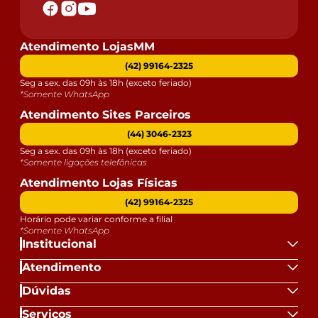
- Confira as dimensões do produto e certifique-se de
que passará normalmente por supostos elevadores,
portas, escadas e/ou corredores de sua residência.
Atendimento LojasMM
- Para mais informações, acesse nossa Central de
(42) 99164-2325
Atendimento.
Seg a sex. das 09h às 18h (exceto feriado)
*Somente WhatsApp
Atendimento Sites Parceiros
(44) 3046-2323
Seg a sex. das 09h às 18h (exceto feriado)
*Somente ligações telefônicas
Atendimento Lojas Físicas
(42) 99164-2325
Horário pode variar conforme a filial
*Somente WhatsApp
Institucional
Atendimento
Dúvidas
Serviços