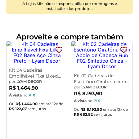
o melhor: a Cadeira Atom é empilhável, garantindo
A Lojas MM não se responsabiliza por montagens e
instalações dos produtos.
uma organização prática e eficiente do seu espaço.
Além disso, o design harmoniza modernidade e a
elegância do estilo retrô, o que a torna uma declaração
de estilo. Dê um toque de beleza e funcionalidade ao
Aproveite e compre também
seu ambiente, escolha a Atom e deixe sua marca!
Dimensões da Cadeira (L x A x P)
43 x 80 x 48 cm
Kit 04 Cadeiras
Kit 02 Cadeiras de
Empilhável Fixa Liked
Medidas Internas:
Escritório Giratória com
F02 Base Aço Cinza
por
LYAM DECOR
Apoio de Cabeça Hub
por
LYAM DECOR
Altura do chão ao assento:
Preto - Lyam Decor
48,5 cm
R$
1
.
464
,
90
F02 Sintético Cinza -
R$
8
.
193
,
90
Encosto (L x A):
47,5 x 17 cm
À vista
no
PIX
Lyam Decor
À vista
no
PIX
Interna entre os pés (L x P):
41 cm x 41 cm
Ou
R$
1
.
464
,
90
em até
12
x de
R$
122
,
07
sem juros
Ou
R$
8
.
193
,
90
em até
12
x de
R$
682
,
82
sem juros
Características:
Material do encosto e assento injetado em
Polipropileno (PP) 100% reciclável, na tonalidade
Laranja.