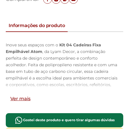
Informações do produto
Inove seus espaços com o
Kit 04 Cadeiras Fixa
Empilhável Atom
, da Lyam Decor, a combinação
perfeita de design contemporâneo e conforto
acolhedor. Feita de polipropileno resistente e com uma
base em tubo de aço carbono circular, essa cadeira
empilhável é a escolha ideal para ambientes comerciais
e corporativos, como escolas, escritórios, refeitórios,
salões de eventos e lounge.
Ver mais
Sua estética expressiva e irreverente encanta a todos,
enquanto as formas envolventes e as superfícies
côncavas proporcionam um aconchego inigualável,
Gostei deste produto e quero tirar algumas dúvidas
perfeito para momentos de interação e descontração. E