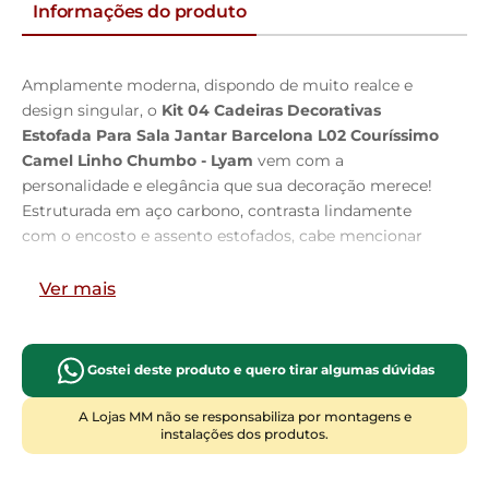
Informações do produto
Amplamente moderna, dispondo de muito realce e
design singular, o
Kit 04 Cadeiras Decorativas
Estofada Para Sala Jantar Barcelona L02 Couríssimo
Camel Linho Chumbo - Lyam
vem com a
personalidade e elegância que sua decoração merece!
Estruturada em aço carbono, contrasta lindamente
com o encosto e assento estofados, cabe mencionar
ainda seu revestimento em Couríssimo e linho, é
confeccionada por materiais de excelente qualidade,
Ver mais
extremamente resistentes e aconchegantes.
Possui altura ideal, garantindo o encaixe perfeito no
ambiente, otimizando seu espaço e promovendo
Gostei deste produto e quero tirar algumas dúvidas
máximo conforto. Pode ser disposta em sala de jantar,
cozinha ou até mesmo na área gourmet, as
A Lojas MM não se responsabiliza por montagens e
instalações dos produtos.
possibilidades são infinitas e as combinações ficarão
perfeitas. Adquira já a sua!!