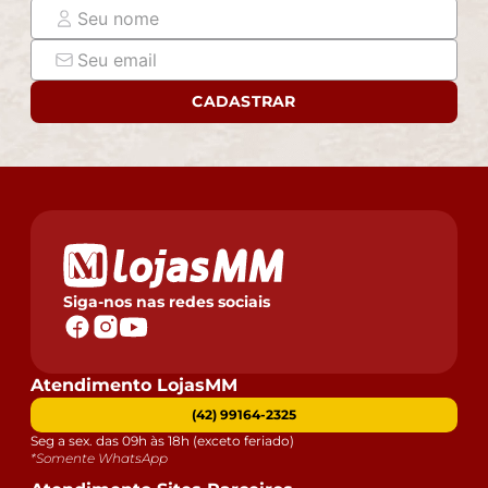
assine o comprovante de recebimento.
- Montagem, desmontagem e outras instalações serão
de responsabilidade do cliente. Não nos
responsabilizamos, no ato da entrega, por subir
CADASTRAR
escadas/elevadores ou pelo transporte por guincho em
apartamentos. Eventuais despesas são de
responsabilidade do comprador.
- Confira as dimensões do produto e certifique-se de
que passará normalmente por supostos elevadores,
portas, escadas e/ou corredores de sua residência.
Siga-nos nas redes sociais
Atendimento LojasMM
(42) 99164-2325
Seg a sex. das 09h às 18h (exceto feriado)
*Somente WhatsApp