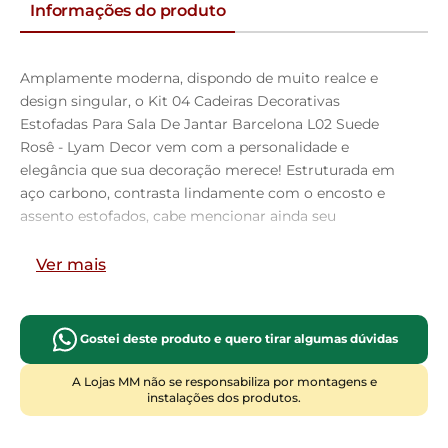
Informações do produto
Amplamente moderna, dispondo de muito realce e
design singular, o Kit 04 Cadeiras Decorativas
Estofadas Para Sala De Jantar Barcelona L02 Suede
Rosê - Lyam Decor vem com a personalidade e
elegância que sua decoração merece! Estruturada em
aço carbono, contrasta lindamente com o encosto e
assento estofados, cabe mencionar ainda seu
revestimento em Couríssimo, é confeccionada por
materiais de excelente qualidade, extremamente
Ver mais
resistentes e aconchegantes.
Possui altura ideal, garantindo o encaixe perfeito no
ambiente, otimizando seu espaço e promovendo
Gostei deste produto e quero tirar algumas dúvidas
máximo conforto. Pode ser disposta em sala de jantar,
cozinha ou até mesmo na área gourmet, as
A Lojas MM não se responsabiliza por montagens e
instalações dos produtos.
possibilidades são infinitas e as combinações ficarão
perfeitas. Adquira já a sua!!