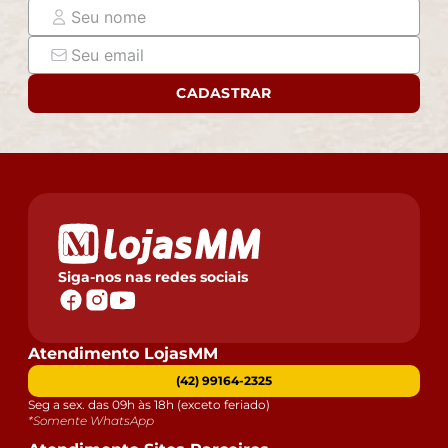
- Montagem, desmontagem e outras instalações serão
de responsabilidade do cliente. Não nos
responsabilizamos, no ato da entrega, por subir
escadas/elevadores ou pelo transporte por guincho em
CADASTRAR
apartamentos. Eventuais despesas são de
responsabilidade do comprador.
- Confira as dimensões do produto e certifique-se de
que passará normalmente por supostos elevadores,
portas, escadas e/ou corredores de sua residência.
Siga-nos nas redes sociais
Atendimento LojasMM
(42) 99164-2325
Seg a sex. das 09h às 18h (exceto feriado)
*Somente WhatsApp