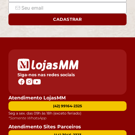
CADASTRAR
Siga-nos nas redes sociais
Atendimento LojasMM
(42) 99164-2325
Seg a sex. das 09h às 18h (exceto feriado)
*Somente WhatsApp
Atendimento Sites Parceiros
(44) 3046-2323