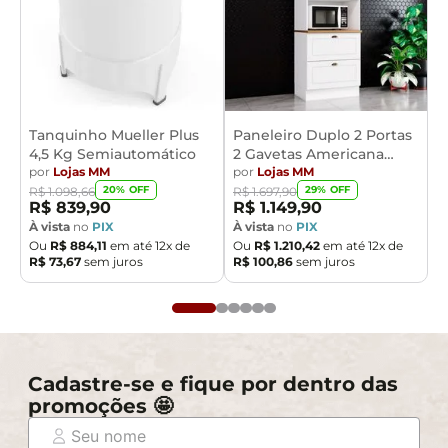
Tanquinho Mueller Plus
Paneleiro Duplo 2 Portas
4,5 Kg Semiautomático
2 Gavetas Americana
por
Lojas MM
Henn
por
Lojas MM
20
% OFF
29
% OFF
R$
1
.
098
,
66
R$
1
.
697
,
90
R$
839
,
90
R$
1
.
149
,
90
À vista
no
PIX
À vista
no
PIX
Ou
R$
884
,
11
em até
12
x de
Ou
R$
1
.
210
,
42
em até
12
x de
R$
73
,
67
sem juros
R$
100
,
86
sem juros
Cadastre-se e fique por dentro das
promoções 🤩