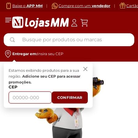
Baixe o
APP MM
|
Compre com um
vendedor
|
Cartã
Busque por produtos ou marcas
Entregar em:
Insira seu CEP
Estamos exibindo produtos para a sua
região.
Adicione seu CEP para acessar
promoções.
CEP
CONFIRMAR