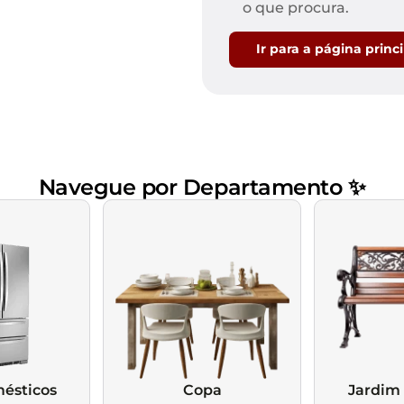
Mesas de Cabeceira
Ver todos
o que procura.
Baú Organizador
Ver todos
Ir para a página princ
Navegue por Departamento ✨
ésticos
Copa
Jardim