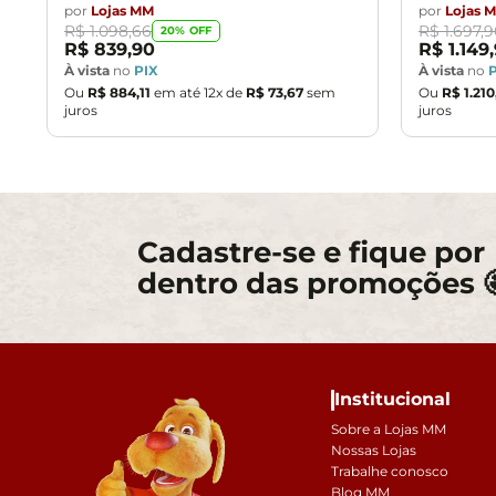
por
Lojas MM
por
Lojas 
R$
1
.
098
,
66
R$
1
.
697
,
9
20
% OFF
R$
839
,
90
R$
1
.
149
,
À vista
no
PIX
À vista
no
Ou
R$
884
,
11
em até
12
x de
R$
73
,
67
sem
Ou
R$
1
.
210
juros
juros
Cadastre-se e fique por
dentro das promoções 
Institucional
Sobre a Lojas MM
Nossas Lojas
Trabalhe conosco
Blog MM