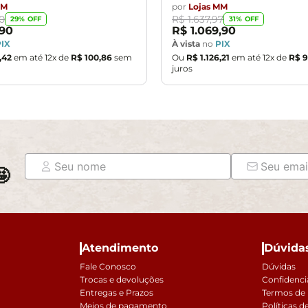
MM
por
Lojas MM
0
R$
1
.
637
,
97
29
% OFF
31
% OFF
90
R$
1
.
069
,
90
PIX
À vista
no
PIX
,
42
em até
12
x de
R$
100
,
86
sem
Ou
R$
1
.
126
,
21
em até
12
x de
R$
9
juros

Atendimento
Dúvida
Fale Conosco
Dúvidas
Trocas e devoluções
Confidenci
Entregas e Prazos
Termos de
Meios de pagamento
Políticas d