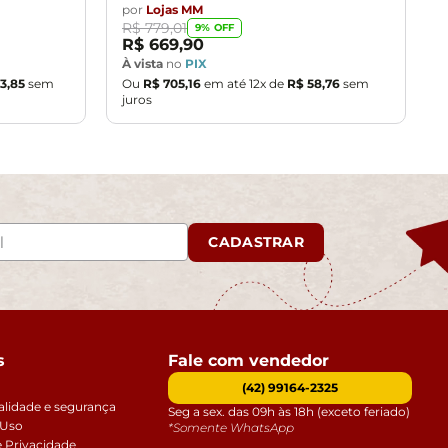
por
Lojas MM
R$
779
,
01
9
% OFF
R$
669
,
90
À vista
no
PIX
3
,
85
sem
Ou
R$
705
,
16
em até
12
x de
R$
58
,
76
sem
juros
CADASTRAR
s
Fale com vendedor
(42) 99164-2325
alidade e segurança
Seg a sex. das 09h às 18h (exceto feriado)
 Uso
*Somente WhatsApp
e Privacidade