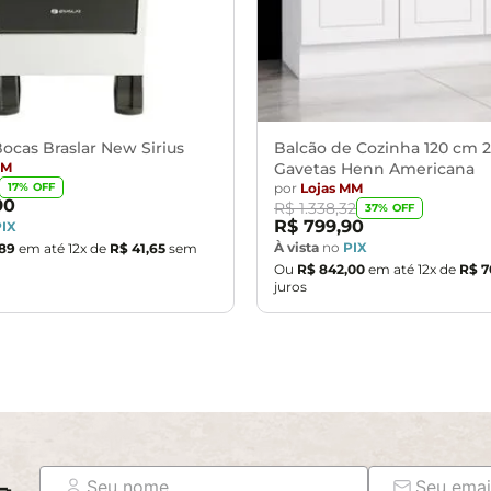
ocas Braslar New Sirius
Balcão de Cozinha 120 cm 2
MM
Gavetas Henn Americana
por
Lojas MM
17
% OFF
90
R$
1
.
338
,
32
37
% OFF
R$
799
,
90
PIX
À vista
no
PIX
89
em até
12
x de
R$
41
,
65
sem
Ou
R$
842
,
00
em até
12
x de
R$
7
juros