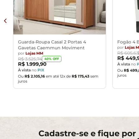
Guarda-Roupa Casal 2 Portas 4
Fogão 4 B
Gavetas Caemmun Moviment
por
Lojas 
R$
605
,
63
por
Lojas MM
R$
449
,
R$
3
.
525
,
74
40
% OFF
R$
1
.
999
,
90
À vista
no
À vista
no
PIX
Ou
R$
499
,
juros
Ou
R$
2
.
105
,
16
em até
12
x de
R$
175
,
43
sem
juros
Cadastre-se e fique por