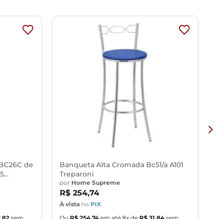
 BC26C de
Banqueta Alta Cromada Bc51/a A101
sengordurantes, álcool ou solvente.
15
Treparoni
por
Home Supreme
R$
254
,
74
vos.
À vista
no
PIX
À
ibração de cores do seu monitor.
2
,
82
sem
Ou
R$
254
,
74
em até
8
x de
R$
31
,
84
sem