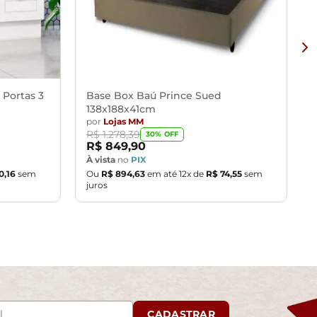
 Portas 3
Base Box Baú Prince Sued
138x188x41cm
por
Lojas MM
R$
1
.
278
,
39
30
% OFF
R$
849
,
90
À vista
no
PIX
0
,
16
sem
Ou
R$
894
,
63
em até
12
x de
R$
74
,
55
sem
juros
CADASTRAR