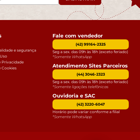
s
Fale com vendedor
(42) 99164-2325
alidade e segurança
Seg a sex. das 09h às 18h (exceto feriado)
 Uso
*Somente WhatsApp
e Privacidade
Atendimento Sites Parceiros
e Cookies
(44) 3046-2323
Seg a sex. das 09h às 18h (exceto feriado)
*Somente ligações telefônicas
Ouvidoria e SAC
(42) 3220-6047
Horário pode variar conforme a filial
*Somente WhatsApp