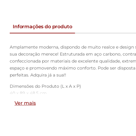
Informações do produto
Amplamente moderna, dispondo de muito realce e design si
sua decoração merece! Estruturada em aço carbono, contra
confeccionada por materiais de excelente qualidade, extrem
espaço e promovendo máximo conforto. Pode ser disposta e
perfeitas. Adquira já a sua!!
Dimensões do Produto (L x A x P)
40 x 89 x 48,5 cm
Ver mais
Medidas Internas:
Altura do chão ao assento: 65 cm
Altura do chão ao apoio para pés: 20 cm
Altura do assento ao encosto: 25 cm
Altura do assento: 6 cm