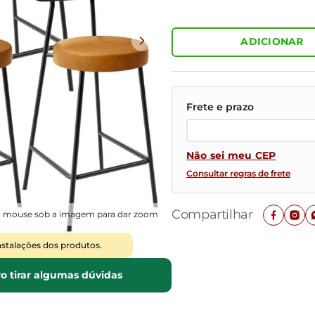
Mesas de Cabeceira
Ver todos
Baú Organizador
Ver todos
ADICIONAR
Não sei meu CEP
Consultar regras de frete
Compartilhar
o mouse sob a imagem para dar zoom
nstalações dos produtos.
o tirar algumas dúvidas