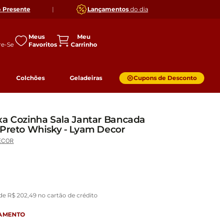
o
Presente
|
Lançamentos
do dia
Meus
Favoritos
Colchões
Geladeiras
Cupons de Desconto
xa Cozinha Sala Jantar Bancada
 Preto Whisky - Lyam Decor
ECOR
 de
R$
202
,
49
no cartão de crédito
GAMENTO