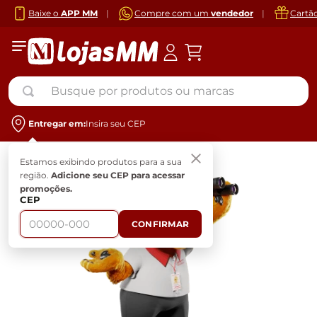
Baixe o
APP MM
|
Compre com um
vendedor
|
Cartã
Busque por produtos ou marcas
Entregar em:
Insira seu CEP
Estamos exibindo produtos para a sua
região.
Adicione seu CEP para acessar
promoções.
CEP
CONFIRMAR