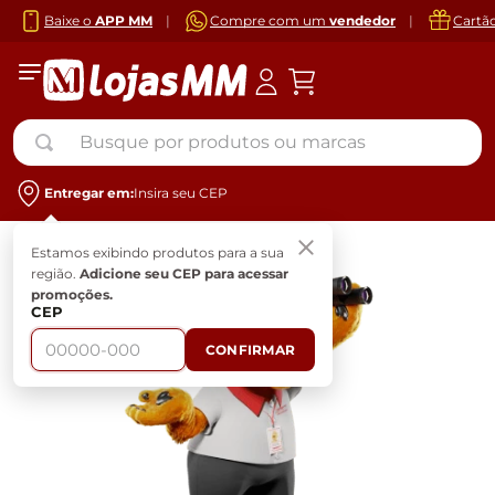
Baixe o
APP MM
|
Compre com um
vendedor
|
Cartã
Busque por produtos ou marcas
Entregar em:
Insira seu CEP
Estamos exibindo produtos para a sua
região.
Adicione seu CEP para acessar
promoções.
CEP
CONFIRMAR