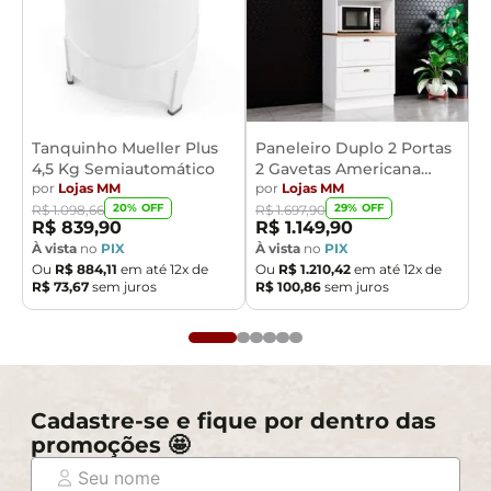
Tanquinho Mueller Plus
Paneleiro Duplo 2 Portas
4,5 Kg Semiautomático
2 Gavetas Americana
por
Lojas MM
Henn
por
Lojas MM
20
% OFF
29
% OFF
R$
1
.
098
,
66
R$
1
.
697
,
90
R$
839
,
90
R$
1
.
149
,
90
À vista
no
PIX
À vista
no
PIX
Ou
R$
884
,
11
em até
12
x de
Ou
R$
1
.
210
,
42
em até
12
x de
R$
73
,
67
sem juros
R$
100
,
86
sem juros
Cadastre-se e fique por dentro das
promoções 🤩