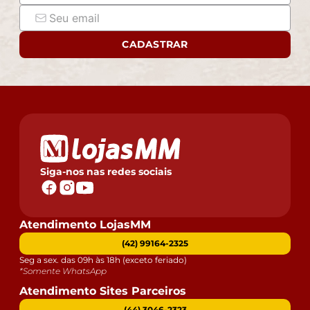
CADASTRAR
Siga-nos nas redes sociais
Atendimento LojasMM
(42) 99164-2325
Seg a sex. das 09h às 18h (exceto feriado)
*Somente WhatsApp
Atendimento Sites Parceiros
(44) 3046-2323