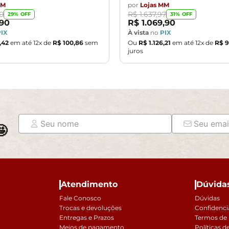
MM
por
Lojas MM
0
R$
1
.
637
,
97
29
% OFF
31
% OFF
90
R$
1
.
069
,
90
PIX
À vista
no
PIX
,
42
em até
12
x de
R$
100
,
86
sem
Ou
R$
1
.
126
,
21
em até
12
x de
R$
9
juros

Atendimento
Dúvida
Fale Conosco
Dúvidas
Trocas e devoluções
Confidenci
Entregas e Prazos
Termos de
Meios de pagamento
Políticas d