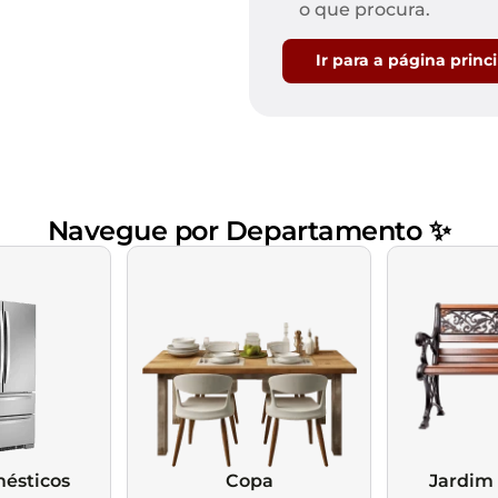
Mesas de Cabeceira
Ver todos
o que procura.
Baú Organizador
Ver todos
Ir para a página princ
Navegue por Departamento ✨
ésticos
Copa
Jardim