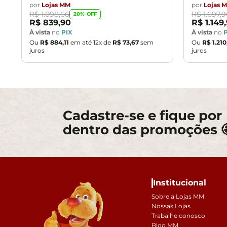
por
Lojas MM
por
Lojas 
R$
1
.
098
,
66
R$
1
.
697
,
9
20
% OFF
R$
839
,
90
R$
1
.
149
,
À vista
no
PIX
À vista
no
Ou
R$
884
,
11
em até
12
x de
R$
73
,
67
sem
Ou
R$
1
.
210
juros
juros
Cadastre-se e fique por
dentro das promoções 
Institucional
Sobre a Lojas MM
Nossas Lojas
Trabalhe conosco
Blog MM