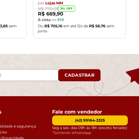
por
Lojas MM
R$
779
,
01
9
% OFF
R$
669
,
90
À vista
no
PIX
3
,
85
sem
Ou
R$
705
,
16
em até
12
x de
R$
58
,
76
sem
juros
CADASTRAR
s
Fale com vendedor
(42) 99164-2325
alidade e segurança
Seg a sex. das 09h às 18h (exceto feriado)
 Uso
*Somente WhatsApp
e Privacidade