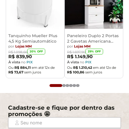
Tanquinho Mueller Plus
Paneleiro Duplo 2 Portas
4,5 Kg Semiautomático
2 Gavetas Americana
por
Lojas MM
Henn
por
Lojas MM
20
% OFF
29
% OFF
R$
1
.
098
,
66
R$
1
.
697
,
90
R$
839
,
90
R$
1
.
149
,
90
À vista
no
PIX
À vista
no
PIX
Ou
R$
884
,
11
em até
12
x de
Ou
R$
1
.
210
,
42
em até
12
x de
R$
73
,
67
sem juros
R$
100
,
86
sem juros
Cadastre-se e fique por dentro das
promoções 🤩