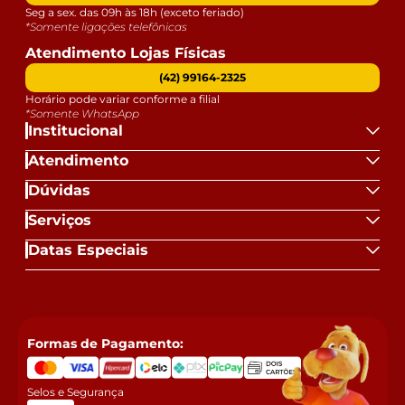
Seg a sex. das 09h às 18h (exceto feriado)
*Somente ligações telefônicas
Atendimento Lojas Físicas
(42) 99164-2325
Horário pode variar conforme a filial
*Somente WhatsApp
Institucional
Atendimento
Dúvidas
Serviços
Datas Especiais
Formas de Pagamento:
Selos e Segurança