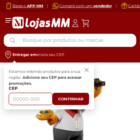
Baixe o
APP MM
|
Compre com um
vendedor
|
Cartã
Busque por produtos ou marcas
Entregar em:
Insira seu CEP
Estamos exibindo produtos para a sua
região.
Adicione seu CEP para acessar
promoções.
CEP
CONFIRMAR