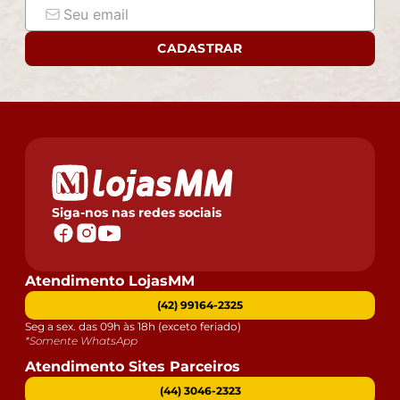
CADASTRAR
Siga-nos nas redes sociais
Atendimento LojasMM
(42) 99164-2325
Seg a sex. das 09h às 18h (exceto feriado)
*Somente WhatsApp
Atendimento Sites Parceiros
(44) 3046-2323