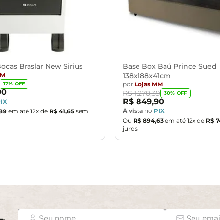
ocas Braslar New Sirius
Base Box Baú Prince Sued
MM
138x188x41cm
por
Lojas MM
17
% OFF
90
R$
1
.
278
,
39
30
% OFF
R$
849
,
90
PIX
À vista
no
PIX
89
em até
12
x de
R$
41
,
65
sem
Ou
R$
894
,
63
em até
12
x de
R$
7
juros