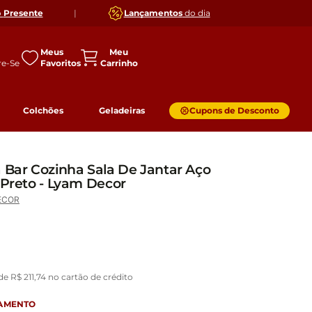
o
Presente
|
Lançamentos
do dia
Meus
Favoritos
Colchões
Geladeiras
Cupons de Desconto
a Bar Cozinha Sala De Jantar Aço
 Preto - Lyam Decor
ECOR
 de
R$
211
,
74
no cartão de crédito
GAMENTO