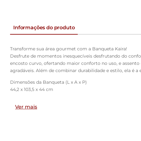
Informações do produto
Transforme sua área gourmet com a Banqueta Kaira!
Desfrute de momentos inesquecíveis desfrutando do confort
encosto curvo, ofertando maior conforto no uso, e assento
agradáveis. Além de combinar durabilidade e estilo, ela é a
Dimensões da Banqueta (L x A x P)
44,2 x 103,5 x 44 cm
Altura do chão ao assento: 76,2
Ver mais
Altura do encosto: 21
Características:
Estrutura fixa em aço carbono com pintura epóxi na cor pre
Encosto produzido em madeira compensada com espuma 