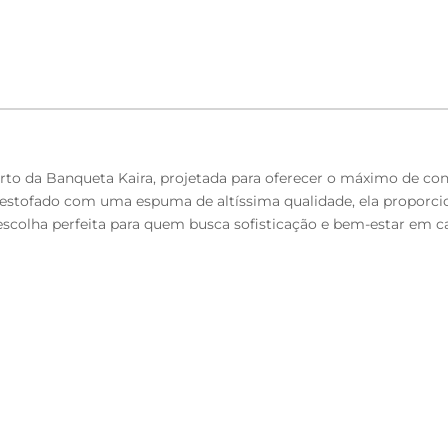
o da Banqueta Kaira, projetada para oferecer o máximo de conf
 estofado com uma espuma de altíssima qualidade, ela proporcio
 escolha perfeita para quem busca sofisticação e bem-estar em c
to.
D-28, 25mm.