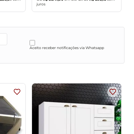
juros
j
Aceito receber notificações via Whatsapp