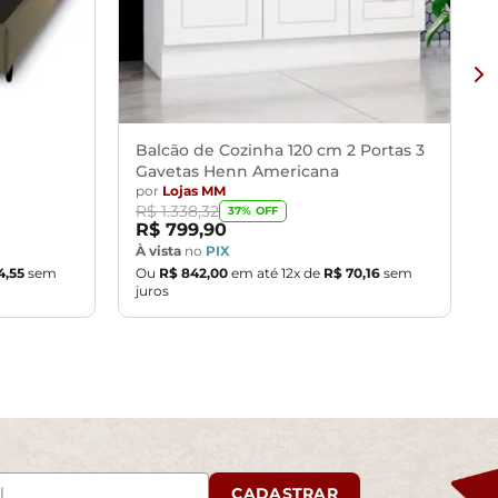
Balcão de Cozinha 120 cm 2 Portas 3
Gavetas Henn Americana
por
Lojas MM
R$
1
.
338
,
32
37
% OFF
R$
799
,
90
À vista
no
PIX
4
,
55
sem
Ou
R$
842
,
00
em até
12
x de
R$
70
,
16
sem
juros
CADASTRAR