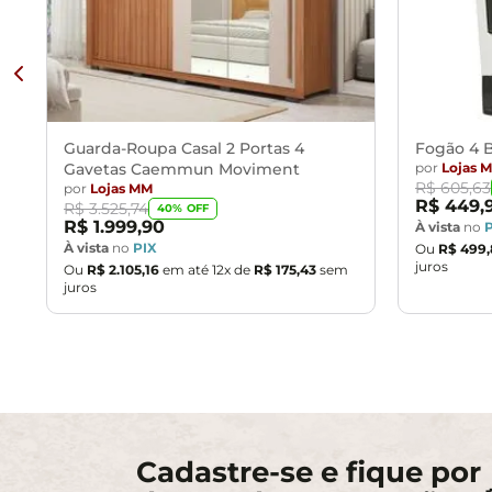
Guarda-Roupa Casal 2 Portas 4
Fogão 4 B
Gavetas Caemmun Moviment
por
Lojas 
R$
605
,
63
por
Lojas MM
R$
449
,
R$
3
.
525
,
74
40
% OFF
R$
1
.
999
,
90
À vista
no
À vista
no
PIX
Ou
R$
499
,
juros
Ou
R$
2
.
105
,
16
em até
12
x de
R$
175
,
43
sem
juros
Cadastre-se e fique por