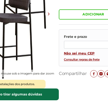
Mesas de Cabeceira
Ver todos
Baú Organizador
Ver todos
ADICIONAR
Não sei meu CEP
Consultar regras de frete
Compartilhar
o mouse sob a imagem para dar zoom
nstalações dos produtos.
o tirar algumas dúvidas