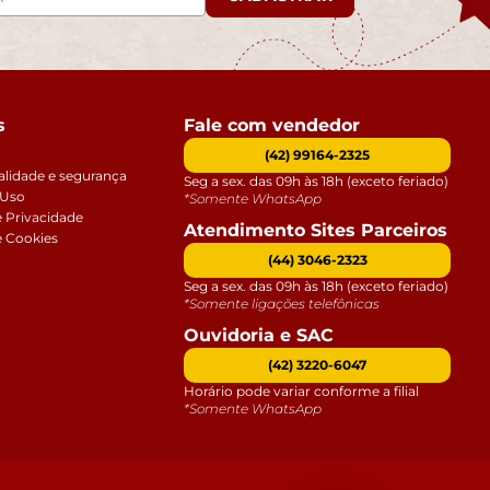
s
Fale com vendedor
(42) 99164-2325
alidade e segurança
Seg a sex. das 09h às 18h (exceto feriado)
 Uso
*Somente WhatsApp
e Privacidade
Atendimento Sites Parceiros
e Cookies
(44) 3046-2323
Seg a sex. das 09h às 18h (exceto feriado)
*Somente ligações telefônicas
Ouvidoria e SAC
(42) 3220-6047
Horário pode variar conforme a filial
*Somente WhatsApp