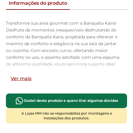
Informações do produto
Transforme sua área gourmet com a Banqueta Kaira!
Desfrute de momentos inesquecíveis desfrutando do
conforto da Banqueta Kaira, projetada para oferecer o
máximo de conforto e elegância na sua sala de jantar
ou cozinha. Com encosto curvo, ofertando maior
conforto no uso, e assento estofado com uma espuma
de altíssima qualidade, ela proporciona suporte ideal
para longas refeições e conversas agradáveis. Além de
combinar durabilidade e estilo, ela é a escolha perfeita
Ver mais
para quem busca sofisticação e bem-estar em cada
detalhe. Aproveite!
Gostei deste produto e quero tirar algumas dúvidas
Dimensões da Banqueta (L x A x P)
44,2 x 103,5 x 44 cm
A Lojas MM não se responsabiliza por montagens e
instalações dos produtos.
Altura do chão ao assento: 76,2
Altura do encosto: 21