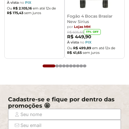
À vista
no
PIX
portas, escadas e/ou corredores de sua residência.
Ou
R$
2
.
105
,
16
em até
12
x de
R$
175
,
43
sem juros
Fogão 4 Bocas Braslar
New Sirius
por
Lojas MM
17
% OFF
R$
605
,
63
R$
449
,
90
À vista
no
PIX
Ou
R$
499
,
89
em até
12
x de
R$
41
,
65
sem juros
Cadastre-se e fique por dentro das
promoções 🤩