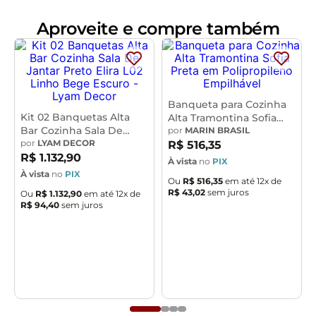
Características:
Aproveite e compre também
Estrutura fixa em aço carbono com pintura epóxi na
cor preto.
Encosto produzido em madeira compensada com
espuma D-28, 25mm.
Assento produzido em MDF com espuma D-33, 40mm.
Banqueta para Cozinha
Revestimento em Linho Cinza Courino Whisky.
Kit 02 Banquetas Alta
Alta Tramontina Sofia
Peso suportado de até 120 kg.
Bar Cozinha Sala De
Preta em Polipropileno
por
MARIN BRASIL
Produto entregue desmontado, acompanha manual de
Jantar Preto Elira L02
por
LYAM DECOR
Empilhável
R$
516
,
35
Linho Bege Escuro -
R$
1
.
132
,
90
montagem.
À vista
no
PIX
Lyam Decor
À vista
no
PIX
Ou
R$
516
,
35
em até
12
x de
- Por se tratar de estofado as medidas podem ter uma
R$
43
,
02
sem juros
Ou
R$
1
.
132
,
90
em até
12
x de
pequena variação de até 3 cm.
R$
94
,
40
sem juros
- A tonalidade do produto real poderá ter ligeira
variação devido o lote de tecidos.
- A limpeza deve ser feita com pano levemente
umedecido em água limpa, sem esfregar, não utilizar
produtos abrasivos, desengordurantes, álcool ou
solvente.