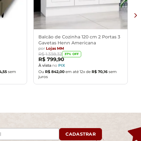
Balcão de Cozinha 120 cm 2 Portas 3
Gavetas Henn Americana
por
Lojas MM
R$
1
.
338
,
32
37
% OFF
R$
799
,
90
À vista
no
PIX
4
,
55
sem
Ou
R$
842
,
00
em até
12
x de
R$
70
,
16
sem
juros
CADASTRAR