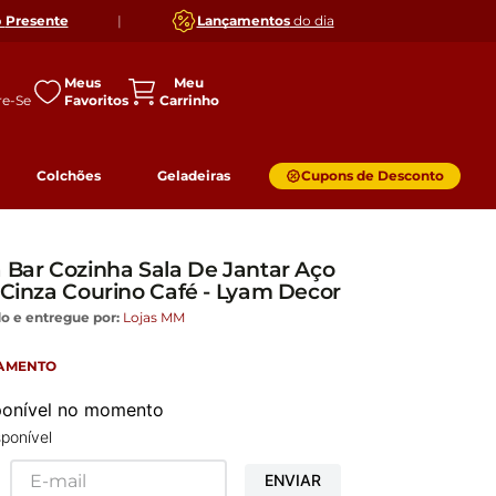
o
Presente
|
Lançamentos
do dia
Meus
Favoritos
Colchões
Geladeiras
Cupons de Desconto
a Bar Cozinha Sala De Jantar Aço
 Cinza Courino Café - Lyam Decor
o e entregue por:
Lojas MM
GAMENTO
sponível no momento
ponível
ENVIAR