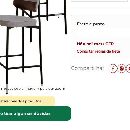
Mesas de Cabeceira
Ver todos
Baú Organizador
Ver todos
Não sei meu CEP
Consultar regras de frete
Compartilhar
o mouse sob a imagem para dar zoom
nstalações dos produtos.
o tirar algumas dúvidas