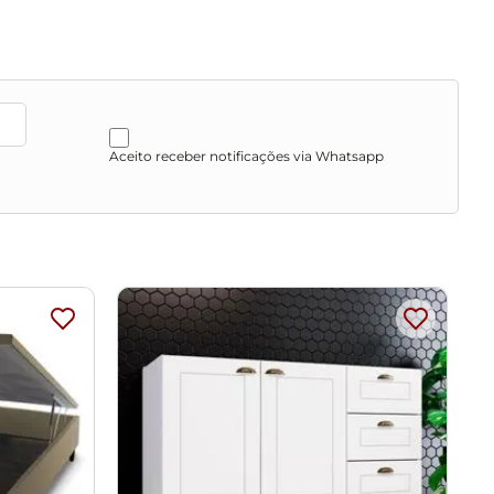
Aceito receber notificações via Whatsapp
sengordurantes, álcool ou solvente.
vos.
ibração de cores do seu monitor.
provante de recebimento.
 entrega, por subir escadas/elevadores ou pelo
u corredores de sua residência.