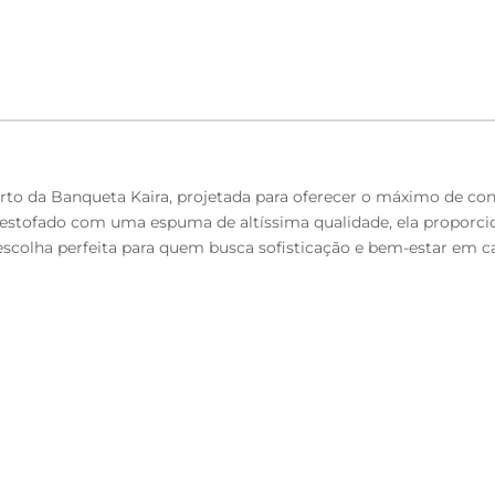
o da Banqueta Kaira, projetada para oferecer o máximo de conf
 estofado com uma espuma de altíssima qualidade, ela proporcio
 escolha perfeita para quem busca sofisticação e bem-estar em c
to.
D-28, 25mm.