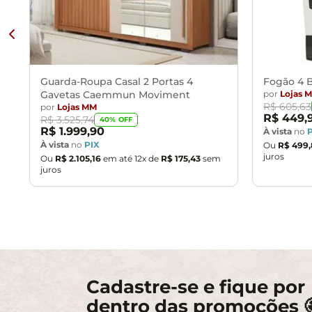
Guarda-Roupa Casal 2 Portas 4
Fogão 4 B
Gavetas Caemmun Moviment
por
Lojas 
R$
605
,
63
por
Lojas MM
R$
449
,
R$
3
.
525
,
74
40
% OFF
R$
1
.
999
,
90
À vista
no
À vista
no
PIX
Ou
R$
499
,
juros
Ou
R$
2
.
105
,
16
em até
12
x de
R$
175
,
43
sem
juros
Cadastre-se e fique por
dentro das promoções 