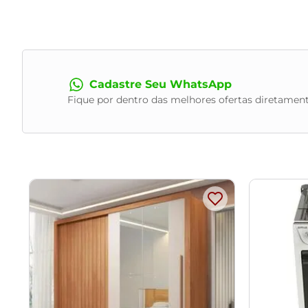
Assento produzido em MDF com espuma D-33, 40mm.
Revestimento em Linho Cinza Courino Café.
Peso suportado de até 120 kg.
Produto entregue desmontado, acompanha manual de m
- Por se tratar de estofado as medidas podem ter uma pequ
Cadastre Seu WhatsApp
- A tonalidade do produto real poderá ter ligeira variação de
Fique por dentro das melhores ofertas diretament
- A limpeza deve ser feita com pano levemente umedecido e
Observações importantes:
- Produto para uso residencial em ambiente interno, não de
- Pode haver alguma diferença de tonalidade entre a image
- As imagens são meramente ilustrativas, não acompanham 
- Ao receber a mercadoria, o cliente deve verificar as co
- Montagem, desmontagem e outras instalações serão de res
transporte por guincho em apartamentos. Eventuais despes
- Confira as dimensões do produto e certifique-se de que p