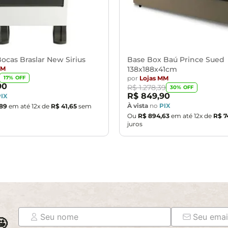
ocas Braslar New Sirius
Base Box Baú Prince Sued
MM
138x188x41cm
por
Lojas MM
17
% OFF
90
R$
1
.
278
,
39
30
% OFF
R$
849
,
90
PIX
À vista
no
PIX
89
em até
12
x de
R$
41
,
65
sem
Ou
R$
894
,
63
em até
12
x de
R$
7
juros
