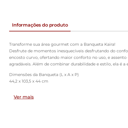
Informações do produto
Transforme sua área gourmet com a Banqueta Kaira!
Desfrute de momentos inesquecíveis desfrutando do confort
encosto curvo, ofertando maior conforto no uso, e assento
agradáveis. Além de combinar durabilidade e estilo, ela é a
Dimensões da Banqueta (L x A x P)
44,2 x 103,5 x 44 cm
Altura do chão ao assento: 76,2
Ver mais
Altura do encosto: 21
Características:
Estrutura fixa em aço carbono com pintura epóxi na cor pre
Encosto produzido em madeira compensada com espuma 