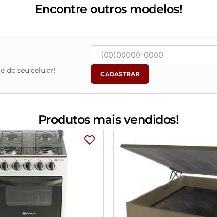
Encontre outros modelos!
ontagem.
ena variação de até 3 cm.
vido o lote de tecidos.
e do seu celular!
m água limpa, sem esfregar, não utilizar produtos abrasivos, de
CADASTRAR
vendo ficar exposto diretamente ao sol, calor e umidade excessi
m e o produto real, por conta do tratamento de imagens e a cal
Produtos mais vendidos!
objetos de decoração e eletrônicos.
ndições da embalagem, caso haja alguma avaria não assine o com
ponsabilidade do cliente. Não nos responsabilizamos, no ato da
as são de responsabilidade do comprador.
assará normalmente por supostos elevadores, portas, escadas e/o