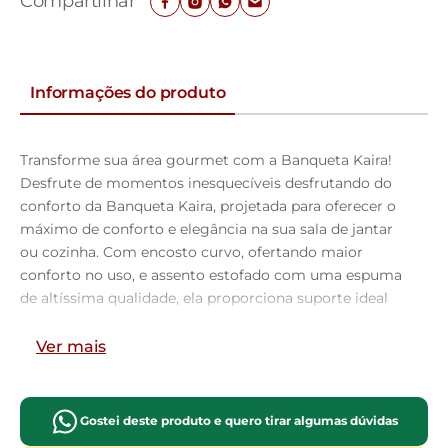
Compartilhar
Informações do produto
Transforme sua área gourmet com a Banqueta Kaira!
Desfrute de momentos inesquecíveis desfrutando do
conforto da Banqueta Kaira, projetada para oferecer o
máximo de conforto e elegância na sua sala de jantar
ou cozinha. Com encosto curvo, ofertando maior
conforto no uso, e assento estofado com uma espuma
de altíssima qualidade, ela proporciona suporte ideal
para longas refeições e conversas agradáveis. Além de
combinar durabilidade e estilo, ela é a escolha perfeita
Ver mais
para quem busca sofisticação e bem-estar em cada
detalhe. Aproveite!
Gostei deste produto e quero tirar algumas dúvidas
Dimensões da Banqueta (L x A x P)