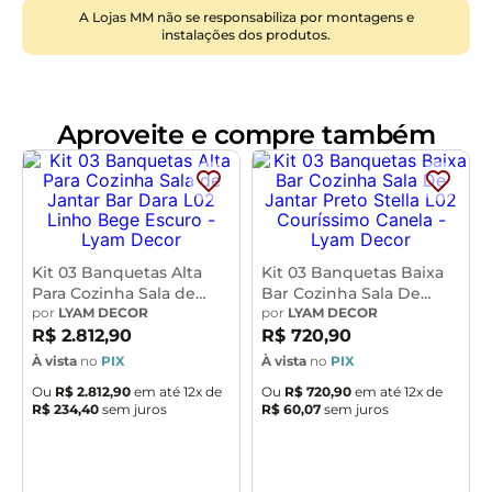
44,2 x 103,5 x 44 cm
A Lojas MM não se responsabiliza por montagens e
instalações dos produtos.
Altura do chão ao assento: 76,2
Altura do encosto: 21
Características:
Aproveite e compre também
Estrutura fixa em aço carbono com pintura epóxi na
cor branco.
Encosto produzido em madeira compensada com
espuma D-28, 25mm.
Assento produzido em MDF com espuma D-33, 40mm.
Revestimento em Linho Palha Courino Preto.
Kit 03 Banquetas Alta
Kit 03 Banquetas Baixa
Peso suportado de até 120 kg.
Para Cozinha Sala de
Bar Cozinha Sala De
Produto entregue desmontado, acompanha manual de
Jantar Bar Dara L02
por
LYAM DECOR
Jantar Preto Stella L02
por
LYAM DECOR
Linho Bege Escuro -
Couríssimo Canela -
R$
2
.
812
,
90
R$
720
,
90
montagem.
Lyam Decor
Lyam Decor
À vista
no
PIX
À vista
no
PIX
- Por se tratar de estofado as medidas podem ter uma
Ou
R$
2
.
812
,
90
em até
12
x de
Ou
R$
720
,
90
em até
12
x de
pequena variação de até 3 cm.
R$
234
,
40
sem juros
R$
60
,
07
sem juros
- A tonalidade do produto real poderá ter ligeira
variação devido o lote de tecidos.
- A limpeza deve ser feita com pano levemente