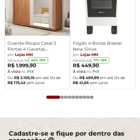
apartamentos. Eventuais despesas são de
responsabilidade do comprador.
- Confira as dimensões do produto e certifique-se de
que passará normalmente por supostos elevadores,
portas, escadas e/ou corredores de sua residência.
Guarda-Roupa Casal 2
Fogão 4 Bocas Braslar
Portas 4 Gavetas
New Sirius
Caemmun Moviment
por
Lojas MM
por
Lojas MM
40
% OFF
17
% OFF
R$
3
.
525
,
74
R$
605
,
63
R$
1
.
999
,
90
R$
449
,
90
À vista
no
PIX
À vista
no
PIX
Ou
R$
2
.
105
,
16
em até
12
x de
Ou
R$
499
,
89
em até
12
x de
R$
175
,
43
sem juros
R$
41
,
65
sem juros
Cadastre-se e fique por dentro das