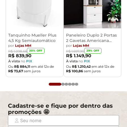
Tanquinho Mueller Plus
Paneleiro Duplo 2 Portas
4,5 Kg Semiautomático
2 Gavetas Americana
por
Lojas MM
Henn
por
Lojas MM
20
% OFF
29
% OFF
R$
1
.
098
,
66
R$
1
.
697
,
90
R$
839
,
90
R$
1
.
149
,
90
À vista
no
PIX
À vista
no
PIX
Ou
R$
884
,
11
em até
12
x de
Ou
R$
1
.
210
,
42
em até
12
x de
R$
73
,
67
sem juros
R$
100
,
86
sem juros
Cadastre-se e fique por dentro das
promoções 🤩