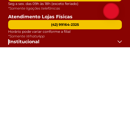
Seg a sex. das 09h às 18h (exceto feriado)
*Somente ligações telefônicas
Atendimento Lojas Físicas
(42) 99164-2325
Horário pode variar conforme a filial
*Somente WhatsApp
Institucional
Atendimento
Dúvidas
Serviços
Datas Especiais
Formas de Pagamento:
Selos e Segurança