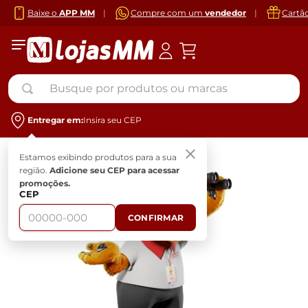
Baixe o
APP MM
|
Compre com um
vendedor
|
Cartã
Busque por produtos ou marcas
Entregar em:
Insira seu CEP
Estamos exibindo produtos para a sua
região.
Adicione seu CEP para acessar
promoções.
CEP
CONFIRMAR