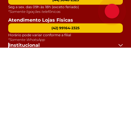
Seg a sex. das 09h às 18h (exceto feriado)
*Somente ligações telefônicas
Atendimento Lojas Físicas
(42) 99164-2325
Horário pode variar conforme a filial
*Somente WhatsApp
Institucional
Atendimento
Dúvidas
Serviços
Datas Especiais
Formas de Pagamento:
Selos e Segurança