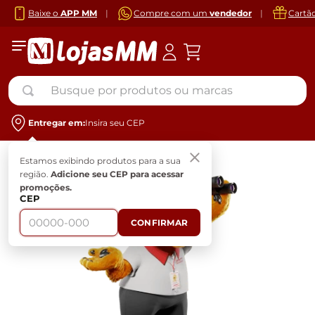
Baixe o
APP MM
|
Compre com um
vendedor
|
Cartã
Busque por produtos ou marcas
Entregar em:
Insira seu CEP
Estamos exibindo produtos para a sua
região.
Adicione seu CEP para acessar
promoções.
CEP
CONFIRMAR