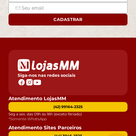
CADASTRAR
Siga-nos nas redes sociais
Atendimento LojasMM
(42) 99164-2325
Seg a sex. das 09h às 18h (exceto feriado)
*Somente WhatsApp
Atendimento Sites Parceiros
(44) 3046-2323