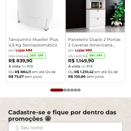
Tanquinho Mueller Plus
Paneleiro Duplo 2 Portas
4,5 Kg Semiautomático
2 Gavetas Americana
por
Lojas MM
Henn
por
Lojas MM
20
% OFF
29
% OFF
R$
1
.
098
,
66
R$
1
.
697
,
90
R$
839
,
90
R$
1
.
149
,
90
À vista
no
PIX
À vista
no
PIX
Ou
R$
884
,
11
em até
12
x de
Ou
R$
1
.
210
,
42
em até
12
x de
R$
73
,
67
sem juros
R$
100
,
86
sem juros
Cadastre-se e fique por dentro das
promoções 🤩