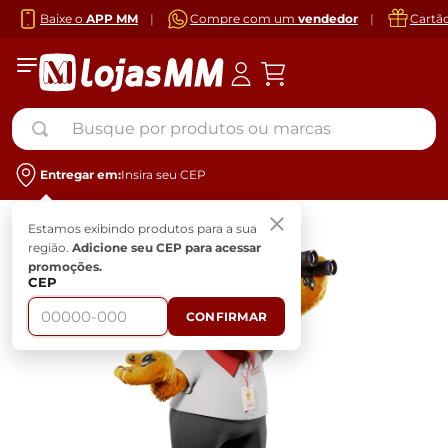
Baixe o
APP MM
|
Compre com um
vendedor
|
Cartã
Busque por produtos ou marcas
Entregar em:
Insira seu CEP
Estamos exibindo produtos para a sua
região.
Adicione seu CEP para acessar
promoções.
CEP
CONFIRMAR