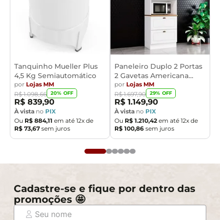
Tanquinho Mueller Plus
Paneleiro Duplo 2 Portas
4,5 Kg Semiautomático
2 Gavetas Americana
por
Lojas MM
Henn
por
Lojas MM
20
% OFF
29
% OFF
R$
1
.
098
,
66
R$
1
.
697
,
90
R$
839
,
90
R$
1
.
149
,
90
À vista
no
PIX
À vista
no
PIX
Ou
R$
884
,
11
em até
12
x de
Ou
R$
1
.
210
,
42
em até
12
x de
R$
73
,
67
sem juros
R$
100
,
86
sem juros
Cadastre-se e fique por dentro das
promoções 🤩