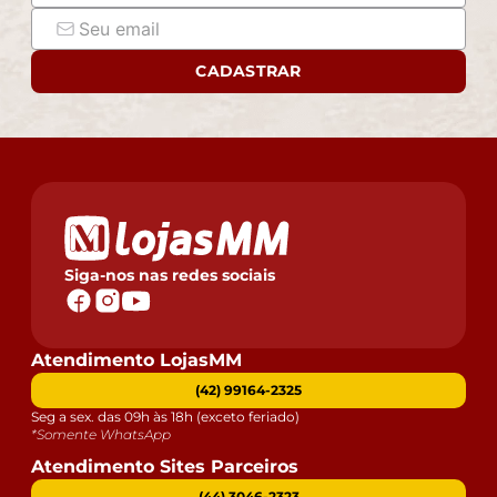
CADASTRAR
Siga-nos nas redes sociais
Atendimento LojasMM
(42) 99164-2325
Seg a sex. das 09h às 18h (exceto feriado)
*Somente WhatsApp
Atendimento Sites Parceiros
(44) 3046-2323