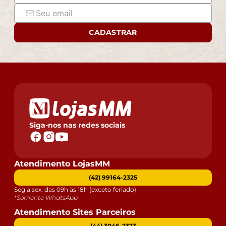
CADASTRAR
Siga-nos nas redes sociais
Atendimento LojasMM
(42) 99164-2325
Seg a sex. das 09h às 18h (exceto feriado)
*Somente WhatsApp
Atendimento Sites Parceiros
(44) 3046-2323