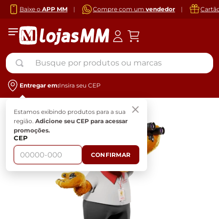
Baixe o
APP MM
|
Compre com um
vendedor
|
Cartã
Busque por produtos ou marcas
Entregar em:
Insira seu CEP
Estamos exibindo produtos para a sua
região.
Adicione seu CEP para acessar
promoções.
CEP
CONFIRMAR