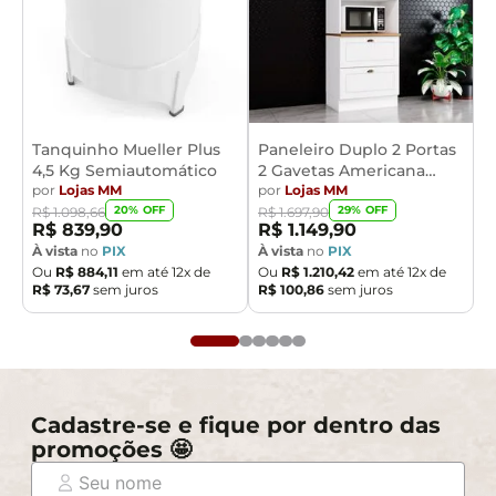
Tanquinho Mueller Plus
Paneleiro Duplo 2 Portas
4,5 Kg Semiautomático
2 Gavetas Americana
por
Lojas MM
Henn
por
Lojas MM
20
% OFF
29
% OFF
R$
1
.
098
,
66
R$
1
.
697
,
90
R$
839
,
90
R$
1
.
149
,
90
À vista
no
PIX
À vista
no
PIX
Ou
R$
884
,
11
em até
12
x de
Ou
R$
1
.
210
,
42
em até
12
x de
R$
73
,
67
sem juros
R$
100
,
86
sem juros
Cadastre-se e fique por dentro das
promoções 🤩