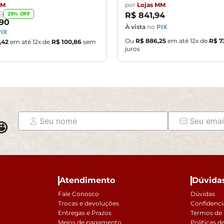
MM
por
Lojas MM
0
29
% OFF
R$
841
,
94
90
À vista
no
PIX
PIX
Ou
R$
886
,
25
em até
12
x de
R$
7
,
42
em até
12
x de
R$
100
,
86
sem
juros

Atendimento
Dúvida
Fale Conosco
Dúvidas
Trocas e devoluções
Confidenci
Entregas e Prazos
Termos de
Meios de pagamento
Políticas d