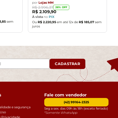
por
Lojas MM
R$
2
.
996
,
37
26
% OFF
R$
2
.
109
,
90
À vista
no
PIX
3
,
85
sem
Ou
R$
2
.
220
,
95
em até
12
x de
R$
185
,
07
sem
juros
CADASTRAR
s
Fale com vendedor
(42) 99164-2325
alidade e segurança
Seg a sex. das 09h às 18h (exceto feriado)
 Uso
*Somente WhatsApp
e Privacidade