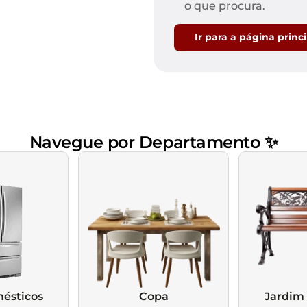
Mesas de Cabeceira
Ver todos
o que procura.
Baú Organizador
Ver todos
Ir para a página princ
Navegue por Departamento ✨
ésticos
Copa
Jardim