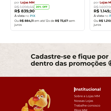
por
Lojas MM
por
Lojas 
R$
1
.
098
,
66
R$
1
.
697
,
9
20
% OFF
R$
839
,
90
R$
1
.
149
,
À vista
no
PIX
À vista
no
Ou
R$
884
,
11
em até
12
x de
R$
73
,
67
sem
Ou
R$
1
.
210
juros
juros
Cadastre-se e fique por
dentro das promoções 
Institucional
Sobre a Lojas MM
Nossas Lojas
Trabalhe conosco
Blog MM