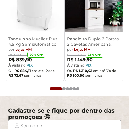
Tanquinho Mueller Plus
Paneleiro Duplo 2 Portas
4,5 Kg Semiautomático
2 Gavetas Americana
por
Lojas MM
Henn
por
Lojas MM
20
% OFF
29
% OFF
R$
1
.
098
,
66
R$
1
.
697
,
90
R$
839
,
90
R$
1
.
149
,
90
À vista
no
PIX
À vista
no
PIX
Ou
R$
884
,
11
em até
12
x de
Ou
R$
1
.
210
,
42
em até
12
x de
R$
73
,
67
sem juros
R$
100
,
86
sem juros
Cadastre-se e fique por dentro das
promoções 🤩