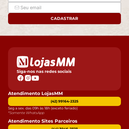
CADASTRAR
Siga-nos nas redes sociais
Atendimento LojasMM
(42) 99164-2325
Seg a sex. das 09h às 18h (exceto feriado)
*Somente WhatsApp
Atendimento Sites Parceiros
(44) 3046-2323