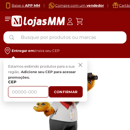
Baixe o
APP MM
|
Compre com um
vendedor
|
Cartã
Busque por produtos ou marcas
Entregar em:
Insira seu CEP
Estamos exibindo produtos para a sua
região.
Adicione seu CEP para acessar
promoções.
CEP
CONFIRMAR