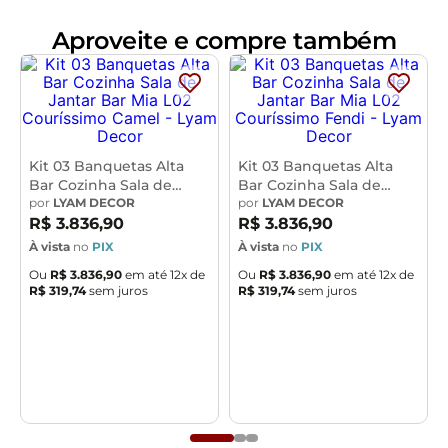
40 x 89 x 48,5 cm
Aproveite e compre também
Medidas Internas:
Altura do chão ao assento: 65 cm
Altura do chão ao apoio para pés: 20 cm
Altura do assento ao encosto: 25 cm
Altura do assento: 6 cm
Largura do assento: 34 cm
Kit 03 Banquetas Alta
Kit 03 Banquetas Alta
Bar Cozinha Sala de
Bar Cozinha Sala de
Largura do encosto: 38 cm
Jantar Bar Mia L02
por
LYAM DECOR
Jantar Bar Mia L02
por
LYAM DECOR
Profundidade do encosto: 5 cm
Couríssimo Camel - Lyam
Couríssimo Fendi - Lyam
R$
3
.
836
,
90
R$
3
.
836
,
90
Altura do encosto: 10,5 cm
Decor
Decor
À vista
no
PIX
À vista
no
PIX
Características:
Ou
R$
3
.
836
,
90
em até
12
x de
Ou
R$
3
.
836
,
90
em até
12
x de
R$
319
,
74
sem juros
R$
319
,
74
sem juros
Encosto e assento estofados com espuma laminada.
Revestimento do encosto em Couríssimo na cor Preto
e assento na cor Marrom.
Estrutura fixa em aço carbono com pintura epóxi na
cor preto.
Pés com ponteiras plásticas, que permitem maior
resistência e qualidade sem riscar o piso.