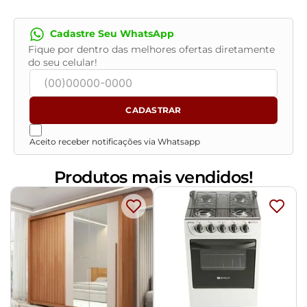
Peso suportado de até 120 kg.
Produto entregue desmontado, acompanha manual de
Cadastre Seu WhatsApp
montagem.
Fique por dentro das melhores ofertas diretamente
- Por se tratar de estofado as medidas podem ter uma
do seu celular!
pequena variação de até 3 cm.
- A tonalidade do produto real poderá ter ligeira
variação devido o lote de tecidos.
CADASTRAR
- A limpeza deve ser feita com pano levemente
umedecido em água limpa, sem esfregar, não utilizar
Aceito receber notificações via Whatsapp
produtos abrasivos, desengordurantes, álcool ou
solvente.
Produtos mais vendidos!
Observações importantes:
- Produto para uso residencial em ambiente interno,
não devendo ficar exposto diretamente ao sol, calor e
umidade excessivos.
- Pode haver alguma diferença de tonalidade entre a
imagem e o produto real, por conta do tratamento de
imagens e a calibração de cores do seu monitor.
- As imagens são meramente ilustrativas, não