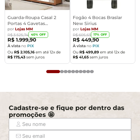
acompanham objetos de decoração e eletrônicos.
- Ao receber a mercadoria, o cliente deve verificar as
Guarda-Roupa Casal 2
Fogão 4 Bocas Braslar
condições da embalagem, caso haja alguma avaria não
Portas 4 Gavetas
New Sirius
assine o comprovante de recebimento.
Caemmun Moviment
por
Lojas MM
por
Lojas MM
40
% OFF
17
% OFF
R$
3
.
525
,
74
R$
605
,
63
- Montagem, desmontagem e outras instalações serão
R$
1
.
999
,
90
R$
449
,
90
de responsabilidade do cliente. Não nos
À vista
no
PIX
À vista
no
PIX
responsabilizamos, no ato da entrega, por subir
Ou
R$
2
.
105
,
16
em até
12
x de
Ou
R$
499
,
89
em até
12
x de
R$
175
,
43
sem juros
R$
41
,
65
sem juros
escadas/elevadores ou pelo transporte por guincho em
apartamentos. Eventuais despesas são de
responsabilidade do comprador.
- Confira as dimensões do produto e certifique-se de
que passará normalmente por supostos elevadores,
portas, escadas e/ou corredores de sua residência.
Cadastre-se e fique por dentro das
promoções 🤩