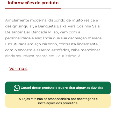
Informações do produto
Amplamente moderna, dispondo de muito realce e
design singular, a Banqueta Baixa Para Cozinha Sala
De Jantar Bar Bancada Milão, vem com a
personalidade e elegância que sua decoração merece!
Estruturada em aço carbono, contrasta lindamente
com o encosto e assento estofados, cabe mencionar
ainda seu revestimento em Couríssimo, é
confeccionada por materiais de excelente qualidade,
extremamente resistentes e aconchegantes. Possui
Ver mais
altura ideal, garantindo o encaixe perfeito no ambiente,
otimizando seu espaço e promovendo máximo
conforto. Pode ser disposta em bancada, cozinha
Gostei deste produto e quero tirar algumas dúvidas
americana, área gourmet ou home bar, as
possibilidades são infinitas e as combinações ficarão
A Lojas MM não se responsabiliza por montagens e
instalações dos produtos.
perfeitas. Adquira já a sua!!
Dimensões do Produto (L x A x P)