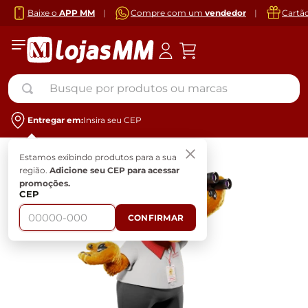
Baixe o
APP MM
|
Compre com um
vendedor
|
Cartã
Busque por produtos ou marcas
Entregar em:
Insira seu CEP
Estamos exibindo produtos para a sua
região.
Adicione seu CEP para acessar
promoções.
CEP
CONFIRMAR