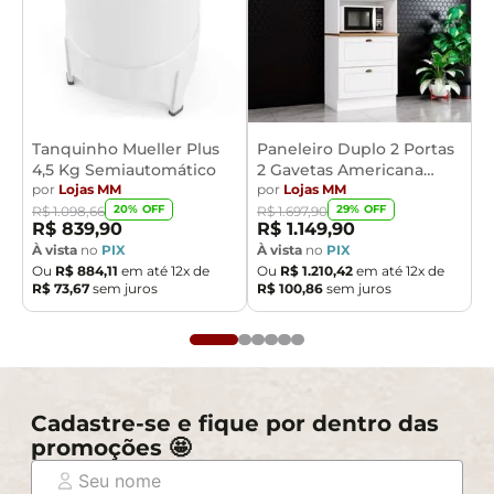
Tanquinho Mueller Plus
Paneleiro Duplo 2 Portas
4,5 Kg Semiautomático
2 Gavetas Americana
por
Lojas MM
Henn
por
Lojas MM
20
% OFF
29
% OFF
R$
1
.
098
,
66
R$
1
.
697
,
90
R$
839
,
90
R$
1
.
149
,
90
À vista
no
PIX
À vista
no
PIX
Ou
R$
884
,
11
em até
12
x de
Ou
R$
1
.
210
,
42
em até
12
x de
R$
73
,
67
sem juros
R$
100
,
86
sem juros
Cadastre-se e fique por dentro das
promoções 🤩