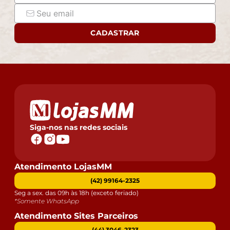
CADASTRAR
Siga-nos nas redes sociais
Atendimento LojasMM
(42) 99164-2325
Seg a sex. das 09h às 18h (exceto feriado)
*Somente WhatsApp
Atendimento Sites Parceiros
(44) 3046-2323