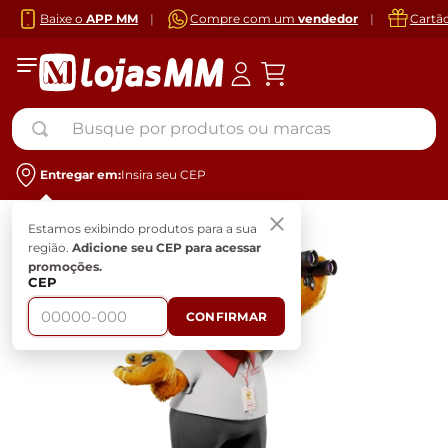
Baixe o
APP MM
|
Compre com um
vendedor
|
Cartã
Busque por produtos ou marcas
Entregar em:
Insira seu CEP
Estamos exibindo produtos para a sua
região.
Adicione seu CEP para acessar
promoções.
CEP
CONFIRMAR