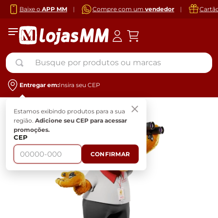
Baixe o
APP MM
|
Compre com um
vendedor
|
Cartã
Busque por produtos ou marcas
Entregar em:
Insira seu CEP
Estamos exibindo produtos para a sua
região.
Adicione seu CEP para acessar
promoções.
CEP
CONFIRMAR