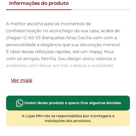
Informações do produto
A melhor escolha para os momentos de
confraternização no aconchego da sua casa, acaba de
chegar! O Kit 03 Banquetas Altas Cecília vem com a
personalidade e elegância que sua decoração merece!
É ideal desde refeições rápidas, até um Happy Hour
com os amigos, família. Seu design único valoriza o
ambiente, sem deixar pra trás a beleza e qualidade!
Para deixar a sua área gourmet mais aconchegante, ela
possui assento e encosto estofados, confeccionados
Ver mais
com materiais de excelente qualidade, e extremamente
resistentes.
Possui altura ideal, garantindo o encaixe perfeito no
Gostei deste produto e quero tirar algumas dúvidas
ambiente, otimizando seu espaço e promovendo
máximo conforto. Pode ser usada em bancada, cozinha
A Lojas MM não se responsabiliza por montagens e
instalações dos produtos.
americana, home bar, ou área gourmet! As
possibilidades são infinitas e as combinações ficarão
extremamente elegantes. Adquira já a sua!