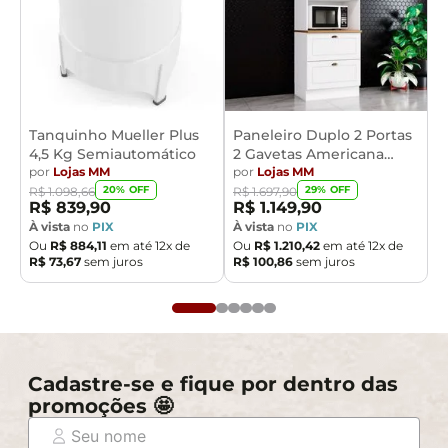
Tanquinho Mueller Plus
Paneleiro Duplo 2 Portas
4,5 Kg Semiautomático
2 Gavetas Americana
por
Lojas MM
Henn
por
Lojas MM
20
% OFF
29
% OFF
R$
1
.
098
,
66
R$
1
.
697
,
90
R$
839
,
90
R$
1
.
149
,
90
À vista
no
PIX
À vista
no
PIX
Ou
R$
884
,
11
em até
12
x de
Ou
R$
1
.
210
,
42
em até
12
x de
R$
73
,
67
sem juros
R$
100
,
86
sem juros
Cadastre-se e fique por dentro das
promoções 🤩