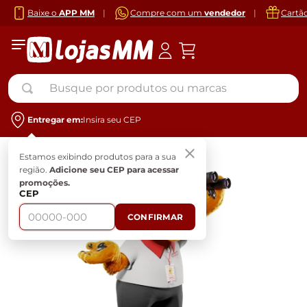
Baixe o
APP MM
|
Compre com um
vendedor
|
Cartã
Busque por produtos ou marcas
Entregar em:
Insira seu CEP
Estamos exibindo produtos para a sua
região.
Adicione seu CEP para acessar
promoções.
CEP
CONFIRMAR