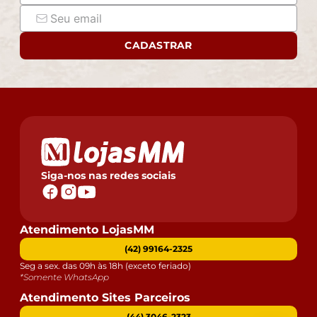
CADASTRAR
Siga-nos nas redes sociais
Atendimento LojasMM
(42) 99164-2325
Seg a sex. das 09h às 18h (exceto feriado)
*Somente WhatsApp
Atendimento Sites Parceiros
(44) 3046-2323