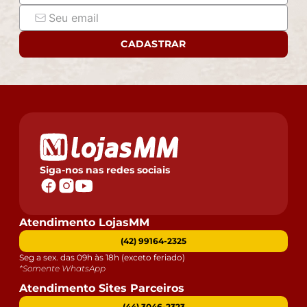
CADASTRAR
Siga-nos nas redes sociais
Atendimento LojasMM
(42) 99164-2325
Seg a sex. das 09h às 18h (exceto feriado)
*Somente WhatsApp
Atendimento Sites Parceiros
(44) 3046-2323