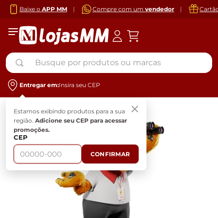
Baixe o
APP MM
|
Compre com um
vendedor
|
Cartã
Busque por produtos ou marcas
Entregar em:
Insira seu CEP
Estamos exibindo produtos para a sua
região.
Adicione seu CEP para acessar
promoções.
CEP
CONFIRMAR