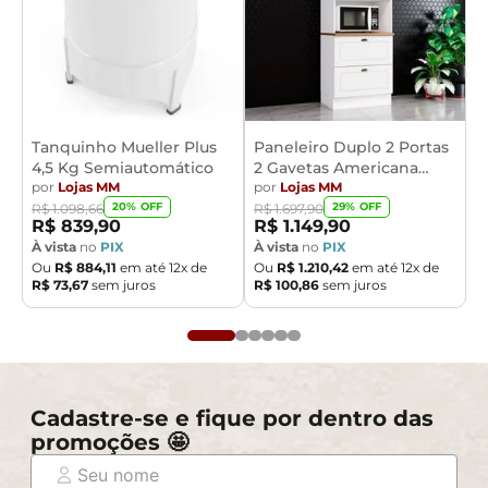
Tanquinho Mueller Plus
Paneleiro Duplo 2 Portas
4,5 Kg Semiautomático
2 Gavetas Americana
por
Lojas MM
Henn
por
Lojas MM
20
% OFF
29
% OFF
R$
1
.
098
,
66
R$
1
.
697
,
90
R$
839
,
90
R$
1
.
149
,
90
À vista
no
PIX
À vista
no
PIX
Ou
R$
884
,
11
em até
12
x de
Ou
R$
1
.
210
,
42
em até
12
x de
R$
73
,
67
sem juros
R$
100
,
86
sem juros
Cadastre-se e fique por dentro das
promoções 🤩