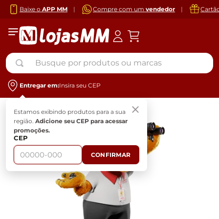
Baixe o
APP MM
|
Compre com um
vendedor
|
Cartã
Busque por produtos ou marcas
Entregar em:
Insira seu CEP
Estamos exibindo produtos para a sua
região.
Adicione seu CEP para acessar
promoções.
CEP
CONFIRMAR