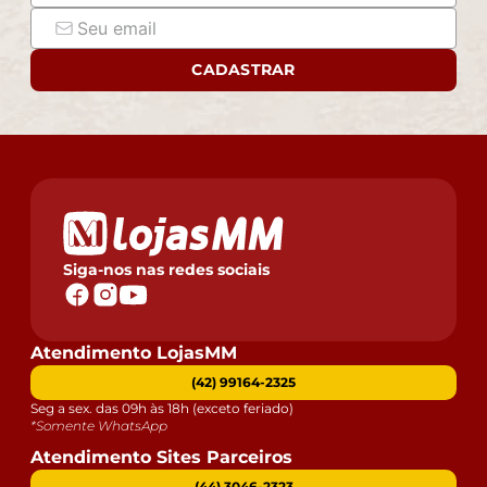
CADASTRAR
Siga-nos nas redes sociais
Atendimento LojasMM
(42) 99164-2325
Seg a sex. das 09h às 18h (exceto feriado)
*Somente WhatsApp
Atendimento Sites Parceiros
(44) 3046-2323