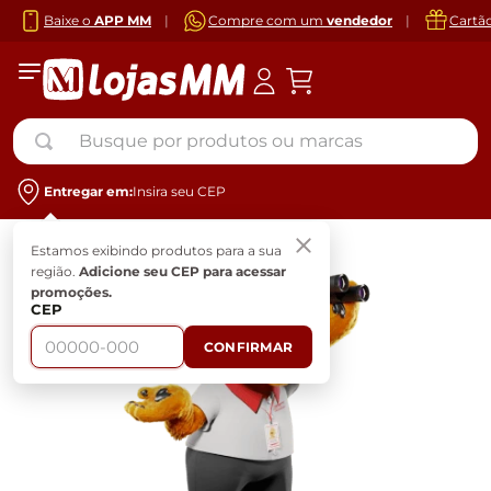
Baixe o
APP MM
|
Compre com um
vendedor
|
Cartã
Busque por produtos ou marcas
Entregar em:
Insira seu CEP
Estamos exibindo produtos para a sua
região.
Adicione seu CEP para acessar
promoções.
CEP
CONFIRMAR