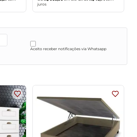
juros
j
Aceito receber notificações via Whatsapp