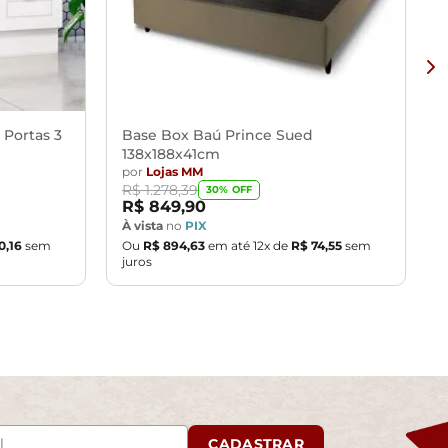
 Portas 3
Base Box Baú Prince Sued
138x188x41cm
por
Lojas MM
R$
1
.
278
,
39
30
% OFF
R$
849
,
90
À vista
no
PIX
0
,
16
sem
Ou
R$
894
,
63
em até
12
x de
R$
74
,
55
sem
juros
CADASTRAR