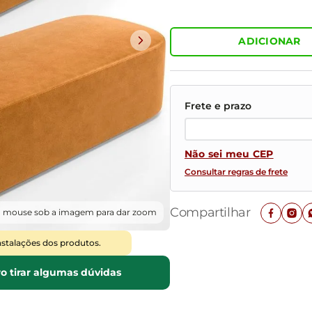
Mesas de Cabeceira
Ver todos
Baú Organizador
Ver todos
ADICIONAR
Não sei meu CEP
Consultar regras de frete
Compartilhar
o mouse sob a imagem para dar zoom
nstalações dos produtos.
o tirar algumas dúvidas