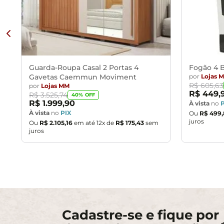
Guarda-Roupa Casal 2 Portas 4
Fogão 4 B
Gavetas Caemmun Moviment
por
Lojas 
R$
605
,
63
por
Lojas MM
R$
449
,
R$
3
.
525
,
74
40
% OFF
R$
1
.
999
,
90
À vista
no
À vista
no
PIX
Ou
R$
499
,
juros
Ou
R$
2
.
105
,
16
em até
12
x de
R$
175
,
43
sem
juros
Cadastre-se e fique por