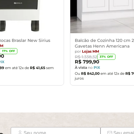
ocas Braslar New Sirius
Balcão de Cozinha 120 cm 2
MM
Gavetas Henn Americana
por
Lojas MM
17
% OFF
90
R$
1
.
338
,
32
37
% OFF
R$
799
,
90
PIX
À vista
no
PIX
89
em até
12
x de
R$
41
,
65
sem
Ou
R$
842
,
00
em até
12
x de
R$
7
juros