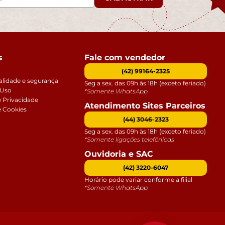
s
Fale com vendedor
(42) 99164-2325
alidade e segurança
Seg a sex. das 09h às 18h (exceto feriado)
 Uso
*Somente WhatsApp
e Privacidade
Atendimento Sites Parceiros
e Cookies
(44) 3046-2323
Seg a sex. das 09h às 18h (exceto feriado)
*Somente ligações telefônicas
Ouvidoria e SAC
(42) 3220-6047
Horário pode variar conforme a filial
*Somente WhatsApp