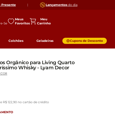
o
Presente
|
Lançamentos
do dia
Meus
Favoritos
Colchões
Geladeiras
Cupons de Desconto
vos Orgânico para Living Quarto
íssimo Whisky - Lyam Decor
ECOR
de
R$
122
,
90
no cartão de crédito
GAMENTO