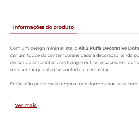
Informações do produto
Com um design minimalista, o
Kit 2 Puffs Decorativo Doh
dar um toque de contemporaneidade à decoração, ainda pode
divisor de ambientes para living e outros espaços. Em outr
sem contar que oferece conforto e bem-estar.
Então, não perca mais tempo e transforme a sua casa com e
Dimensões da Poltrona (L x A x P)
Ver mais
195 x 42 x 60 cm
Características:
Estrutura em madeira de reflorestamento de eucalipto.