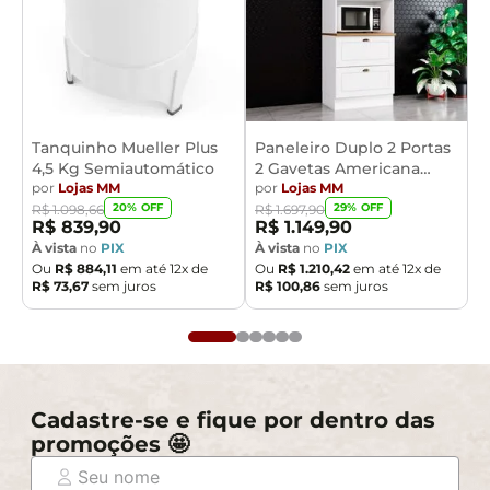
Tanquinho Mueller Plus
Paneleiro Duplo 2 Portas
4,5 Kg Semiautomático
2 Gavetas Americana
por
Lojas MM
Henn
por
Lojas MM
20
% OFF
29
% OFF
R$
1
.
098
,
66
R$
1
.
697
,
90
R$
839
,
90
R$
1
.
149
,
90
À vista
no
PIX
À vista
no
PIX
Ou
R$
884
,
11
em até
12
x de
Ou
R$
1
.
210
,
42
em até
12
x de
R$
73
,
67
sem juros
R$
100
,
86
sem juros
Cadastre-se e fique por dentro das
promoções 🤩