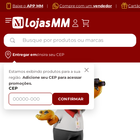
Baixe o
APP MM
|
Compre com um
vendedor
|
Cartã
Busque por produtos ou marcas
Entregar em:
Insira seu CEP
Estamos exibindo produtos para a sua
região.
Adicione seu CEP para acessar
promoções.
CEP
CONFIRMAR