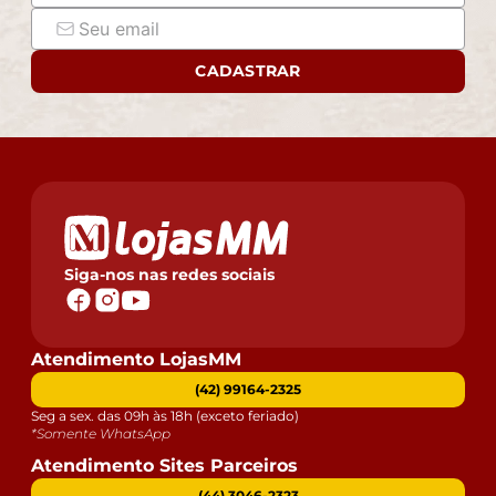
CADASTRAR
Siga-nos nas redes sociais
Atendimento LojasMM
(42) 99164-2325
Seg a sex. das 09h às 18h (exceto feriado)
*Somente WhatsApp
Atendimento Sites Parceiros
(44) 3046-2323