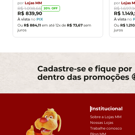
por
Lojas MM
por
Lojas 
R$
1
.
098
,
66
R$
1
.
697
,
9
20
% OFF
R$
839
,
90
R$
1
.
149
,
À vista
no
PIX
À vista
no
Ou
R$
884
,
11
em até
12
x de
R$
73
,
67
sem
Ou
R$
1
.
210
juros
juros
Cadastre-se e fique por
dentro das promoções 
Institucional
Sobre a Lojas MM
Nossas Lojas
Trabalhe conosco
Blog MM