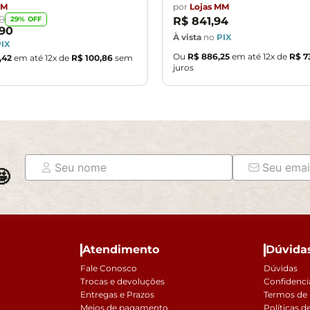
MM
por
Lojas MM
0
29
% OFF
R$
841
,
94
90
À vista
no
PIX
PIX
Ou
R$
886
,
25
em até
12
x de
R$
7
,
42
em até
12
x de
R$
100
,
86
sem
juros

Atendimento
Dúvida
Fale Conosco
Dúvidas
Trocas e devoluções
Confidenci
Entregas e Prazos
Termos de
Meios de pagamento
Políticas d