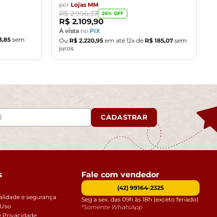
por
Lojas MM
R$
2
.
996
,
37
26
% OFF
R$
2
.
109
,
90
À vista
no
PIX
3
,
85
sem
Ou
R$
2
.
220
,
95
em até
12
x de
R$
185
,
07
sem
juros
CADASTRAR
s
Fale com vendedor
(42) 99164-2325
alidade e segurança
Seg a sex. das 09h às 18h (exceto feriado)
 Uso
*Somente WhatsApp
e Privacidade