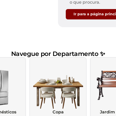
Mesas de Cabeceira
Ver todos
o que procura.
Baú Organizador
Ver todos
Ir para a página princ
Navegue por Departamento ✨
ésticos
Copa
Jardim