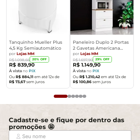
Tanquinho Mueller Plus
Paneleiro Duplo 2 Portas
4,5 Kg Semiautomático
2 Gavetas Americana
por
Lojas MM
Henn
por
Lojas MM
20
% OFF
29
% OFF
R$
1
.
098
,
66
R$
1
.
697
,
90
R$
839
,
90
R$
1
.
149
,
90
À vista
no
PIX
À vista
no
PIX
Ou
R$
884
,
11
em até
12
x de
Ou
R$
1
.
210
,
42
em até
12
x de
R$
73
,
67
sem juros
R$
100
,
86
sem juros
Cadastre-se e fique por dentro das
promoções 🤩