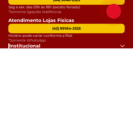
Seg a sex. das 09h às 18h (exceto feriado)
*Somente ligações telefônicas
Atendimento Lojas Físicas
(42) 99164-2325
Horário pode variar conforme a filial
*Somente WhatsApp
Institucional
Atendimento
Dúvidas
Serviços
Datas Especiais
Formas de Pagamento:
Selos e Segurança