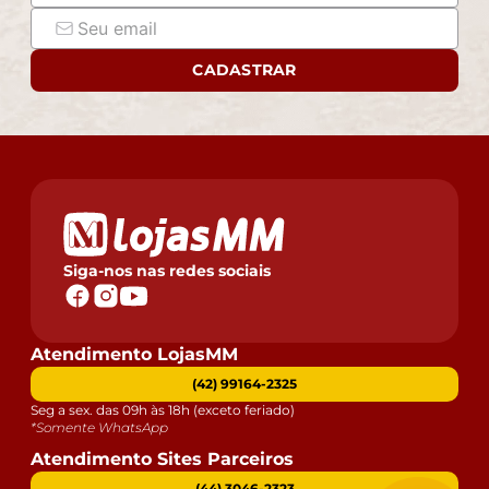
CADASTRAR
Siga-nos nas redes sociais
Atendimento LojasMM
(42) 99164-2325
Seg a sex. das 09h às 18h (exceto feriado)
*Somente WhatsApp
Atendimento Sites Parceiros
(44) 3046-2323