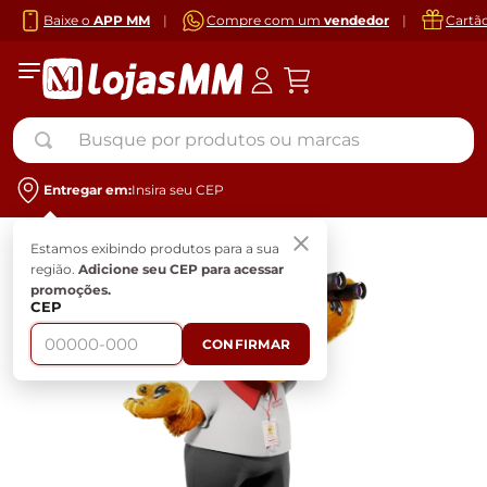
Baixe o
APP MM
|
Compre com um
vendedor
|
Cartã
Busque por produtos ou marcas
Entregar em:
Insira seu CEP
Estamos exibindo produtos para a sua
região.
Adicione seu CEP para acessar
promoções.
CEP
CONFIRMAR