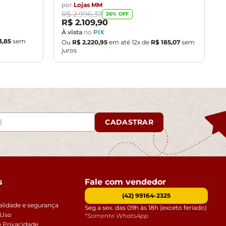
por
Lojas MM
R$
2
.
996
,
37
26
% OFF
R$
2
.
109
,
90
À vista
no
PIX
3
,
85
sem
Ou
R$
2
.
220
,
95
em até
12
x de
R$
185
,
07
sem
juros
CADASTRAR
s
Fale com vendedor
(42) 99164-2325
alidade e segurança
Seg a sex. das 09h às 18h (exceto feriado)
 Uso
*Somente WhatsApp
e Privacidade