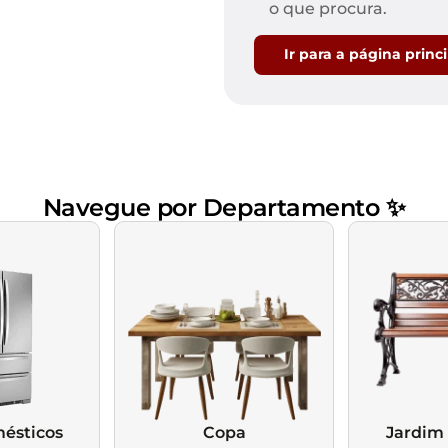
Mesas de Cabeceira
Ver todos
o que procura.
Baú Organizador
Ver todos
Ir para a página princ
Navegue por Departamento ✨
ésticos
Copa
Jardim