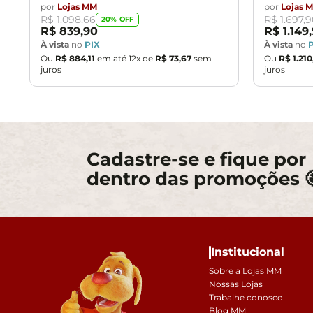
por
Lojas MM
por
Lojas 
R$
1
.
098
,
66
R$
1
.
697
,
9
20
% OFF
R$
839
,
90
R$
1
.
149
,
À vista
no
PIX
À vista
no
Ou
R$
884
,
11
em até
12
x de
R$
73
,
67
sem
Ou
R$
1
.
210
juros
juros
Cadastre-se e fique por
dentro das promoções 
Institucional
Sobre a Lojas MM
Nossas Lojas
Trabalhe conosco
Blog MM