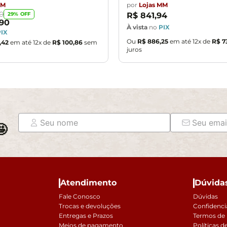
MM
por
Lojas MM
0
29
% OFF
R$
841
,
94
90
À vista
no
PIX
PIX
Ou
R$
886
,
25
em até
12
x de
R$
7
,
42
em até
12
x de
R$
100
,
86
sem
juros

Atendimento
Dúvida
Fale Conosco
Dúvidas
Trocas e devoluções
Confidenci
Entregas e Prazos
Termos de
Meios de pagamento
Políticas d