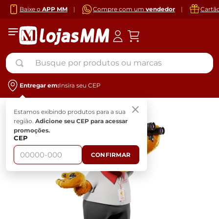
Baixe o
APP MM
|
Compre com um
vendedor
|
Cartã
Busque por produtos ou marcas
Entregar em:
Insira seu CEP
Estamos exibindo produtos para a sua
região.
Adicione seu CEP para acessar
promoções.
CEP
CONFIRMAR