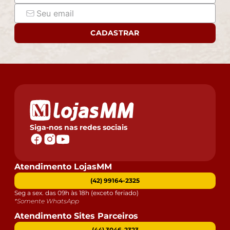
CADASTRAR
Siga-nos nas redes sociais
Atendimento LojasMM
(42) 99164-2325
Seg a sex. das 09h às 18h (exceto feriado)
*Somente WhatsApp
Atendimento Sites Parceiros
(44) 3046-2323