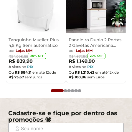
Tanquinho Mueller Plus
Paneleiro Duplo 2 Portas
4,5 Kg Semiautomático
2 Gavetas Americana
por
Lojas MM
Henn
por
Lojas MM
20
% OFF
29
% OFF
R$
1
.
098
,
66
R$
1
.
697
,
90
R$
839
,
90
R$
1
.
149
,
90
À vista
no
PIX
À vista
no
PIX
Ou
R$
884
,
11
em até
12
x de
Ou
R$
1
.
210
,
42
em até
12
x de
R$
73
,
67
sem juros
R$
100
,
86
sem juros
Cadastre-se e fique por dentro das
promoções 🤩