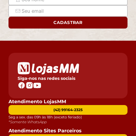
responsabilidade do comprador.
- Confira as dimensões do produto e certifique-se de
que passará normalmente por supostos elevadores,
CADASTRAR
portas, escadas e/ou corredores de sua residência.
Siga-nos nas redes sociais
Atendimento LojasMM
(42) 99164-2325
Seg a sex. das 09h às 18h (exceto feriado)
*Somente WhatsApp
Atendimento Sites Parceiros