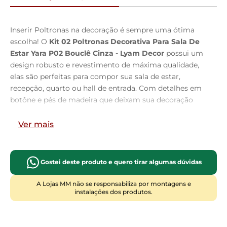
Inserir Poltronas na decoração é sempre uma ótima
escolha! O
Kit 02 Poltronas Decorativa Para Sala De
Estar Yara P02 Bouclê Cinza - Lyam Decor
possui um
design robusto e revestimento de máxima qualidade,
elas são perfeitas para compor sua sala de estar,
recepção, quarto ou hall de entrada. Com detalhes em
botône e pés de madeira que deixam sua decoração
além de elegante muito marcante. Você merece algo
de máximo conforto e qualidade, Adquira já a sua!
Ver mais
Dimensões da Poltrona (L x A x P)
68 x 98,5 x 72 cm
Gostei deste produto e quero tirar algumas dúvidas
Medidas Internas:
Altura do chão ao assento
: 45 cm
A Lojas MM não se responsabiliza por montagens e
instalações dos produtos.
Altura do encosto:
58 cm
Profundidade do assento:
50 cm
Altura dos Braços:
20 cm