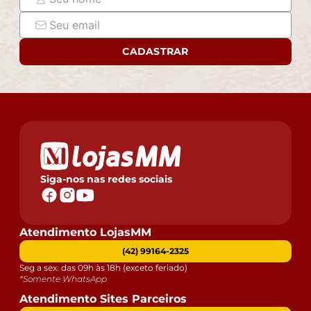
responsabilidade do comprador.
- Confira as dimensões do produto e certifique-se de
que passará normalmente por supostos elevadores,
CADASTRAR
portas, escadas e/ou corredores de sua residência.
Siga-nos nas redes sociais
Atendimento LojasMM
(42) 99164-2325
Seg a sex. das 09h às 18h (exceto feriado)
*Somente WhatsApp
Atendimento Sites Parceiros