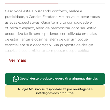
Caso você esteja buscando conforto, realce e
praticidade, a Cadeira Estofada Melina vai superar todas
as suas expectativas. Garante muita comodidade e
otimiza o espaço, além de harmonizar com seu estilo
decorativo facilmente, podendo ser utilizada em salas
de estar, jantar e cozinha, além de dar um toque
especial em sua decoração. Sua proposta de design
suavizará seu ambiente sem passar despercebida
oferecendo mais leveza e receptividade ao seu lar.
Ver mais
Estruturada em aço carbono, contrasta lindamente
com o encosto e assento estofados que são
extremamente confortáveis, resistentes e
aconchegantes. Você merece esta incrível combinação
Gostei deste produto e quero tirar algumas dúvidas
em sua casa, adquira já a sua!
A Lojas MM não se responsabiliza por montagens e
Dimensões da Cadeira (L x A x P)
instalações dos produtos.
45 x 79,5 x 41 cm
Medidas Internas: