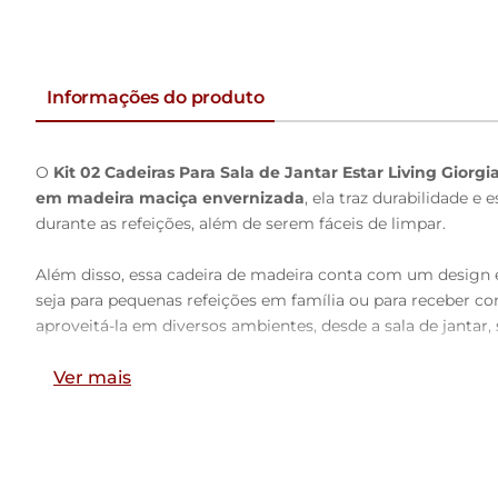
Informações do produto
O
Kit 02 Cadeiras Para Sala de Jantar Estar Living Giorgi
em madeira maciça envernizada
, ela traz durabilidade 
durante as refeições, além de serem fáceis de limpar.
Além disso, essa cadeira de madeira conta com um design e
seja para pequenas refeições em família ou para receber co
aproveitá-la em diversos ambientes, desde a sala de jantar,
Demais, não é mesmo?! Então, não perca mais tempo, trans
Ver mais
desfrute de momentos memoráveis ao redor da mesa.
Dimensões do produto (L x A x P)