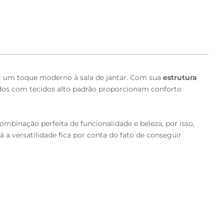
nar um toque moderno à sala de jantar. Com sua
estrutura
stidos com tecidos alto padrão proporcionam conforto
binação perfeita de funcionalidade e beleza, por isso,
já a versatilidade fica por conta do fato de conseguir
 com a Cadeira Giorgia. Adquira a sua agora mesmo e