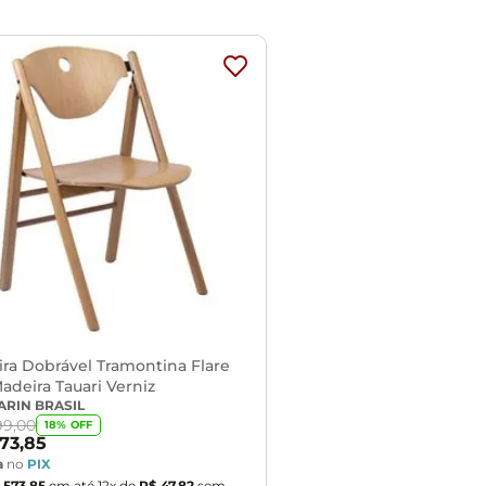
ra Dobrável Tramontina Flare
deira Tauari Verniz
ARIN BRASIL
99
,
00
18
% OFF
73
,
85
a
no
PIX
573
,
85
em até
12
x de
R$
47
,
82
sem