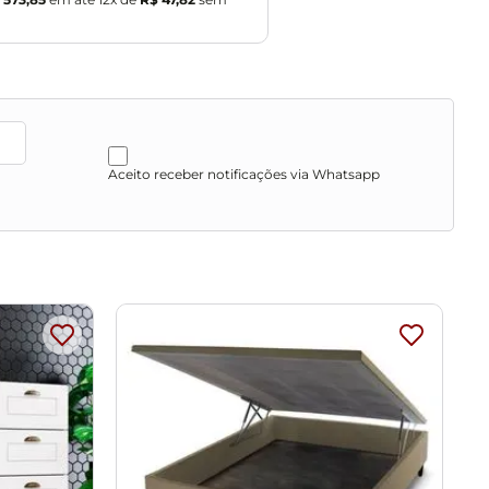
vos, desengordurantes, álcool ou solvente.
vos.
Aceito receber notificações via Whatsapp
ibração de cores do seu monitor.
provante de recebimento.
 entrega, por subir escadas/elevadores ou pelo
u corredores de sua residência.