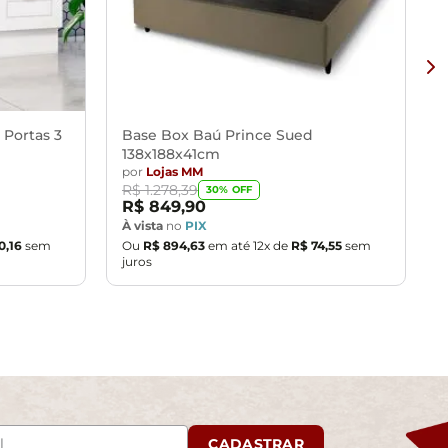
 Portas 3
Base Box Baú Prince Sued
138x188x41cm
por
Lojas MM
R$
1
.
278
,
39
30
% OFF
R$
849
,
90
À vista
no
PIX
0
,
16
sem
Ou
R$
894
,
63
em até
12
x de
R$
74
,
55
sem
juros
CADASTRAR