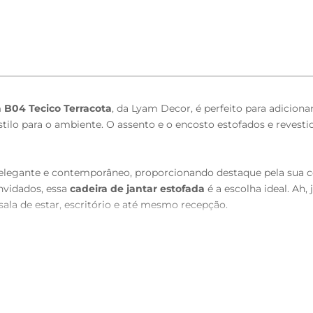
a B04 Tecico Terracota
, da Lyam Decor, é perfeito para adicio
e estilo para o ambiente. O assento e o encosto estofados e reve
legante e contemporâneo, proporcionando destaque pela sua com
nvidados, essa
cadeira de jantar estofada
é a escolha ideal. Ah, 
 sala de estar, escritório e até mesmo recepção.
forme sua sala de jantar em um espaço sofisticado e acolhedor