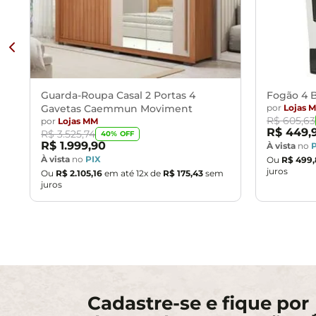
Guarda-Roupa Casal 2 Portas 4
Fogão 4 B
Gavetas Caemmun Moviment
por
Lojas 
R$
605
,
63
por
Lojas MM
R$
449
,
R$
3
.
525
,
74
40
% OFF
R$
1
.
999
,
90
À vista
no
À vista
no
PIX
Ou
R$
499
,
juros
Ou
R$
2
.
105
,
16
em até
12
x de
R$
175
,
43
sem
juros
Cadastre-se e fique por