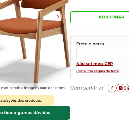
Mesas de Cabeceira
Ver todos
Baú Organizador
Ver todos
ADICIONAR
Não sei meu CEP
Consultar regras de frete
Compartilhar
o mouse sob a imagem para dar zoom
nstalações dos produtos.
o tirar algumas dúvidas