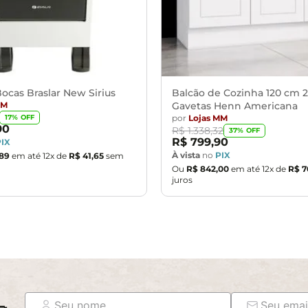
ocas Braslar New Sirius
Balcão de Cozinha 120 cm 2
MM
Gavetas Henn Americana
por
Lojas MM
17
% OFF
90
R$
1
.
338
,
32
37
% OFF
R$
799
,
90
PIX
À vista
no
PIX
89
em até
12
x de
R$
41
,
65
sem
Ou
R$
842
,
00
em até
12
x de
R$
7
juros