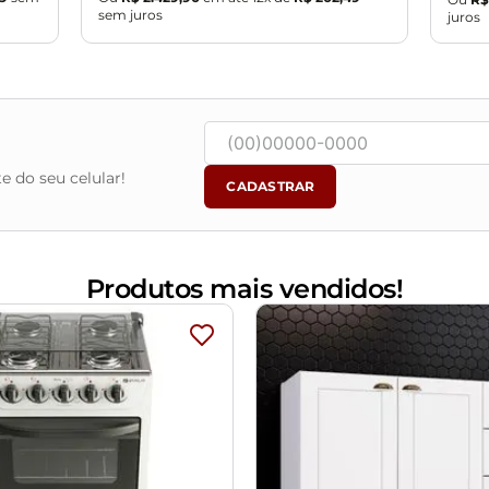
sem juros
juros
equena variação de até 3 cm.
 devido o lote de tecidos.
o em água limpa, sem esfregar, não utilizar produtos abrasi
vendo ficar exposto diretamente ao sol, calor e umidade excessi
e do seu celular!
CADASTRAR
m e o produto real, por conta do tratamento de imagens e a cal
objetos de decoração e eletrônicos.
ndições da embalagem, caso haja alguma avaria não assine o com
ponsabilidade do cliente. Não nos responsabilizamos, no ato da
Produtos mais vendidos!
as são de responsabilidade do comprador.
assará normalmente por supostos elevadores, portas, escadas e/o