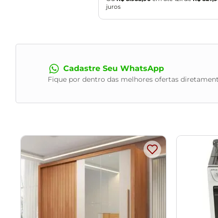
juros
- Por se tratar de estofado as medidas podem ter uma p
- A tonalidade do produto real poderá ter ligeira variação
- A limpeza deve ser feita com pano levemente umedecid
Observações importantes:
Cadastre Seu WhatsApp
- Produto para uso residencial em ambiente interno, não de
Fique por dentro das melhores ofertas diretament
- Pode haver alguma diferença de tonalidade entre a image
- As imagens são meramente ilustrativas, não acompanham 
- Ao receber a mercadoria, o cliente deve verificar as co
- Montagem, desmontagem e outras instalações serão de res
transporte por guincho em apartamentos. Eventuais despes
- Confira as dimensões do produto e certifique-se de que p