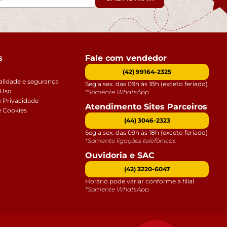
s
Fale com vendedor
(42) 99164-2325
alidade e segurança
Seg a sex. das 09h às 18h (exceto feriado)
 Uso
*Somente WhatsApp
e Privacidade
Atendimento Sites Parceiros
e Cookies
(44) 3046-2323
Seg a sex. das 09h às 18h (exceto feriado)
*Somente ligações telefônicas
Ouvidoria e SAC
(42) 3220-6047
Horário pode variar conforme a filial
*Somente WhatsApp