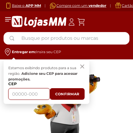
Baixe o
APP MM
|
Compre com um
vendedor
|
Cartã
Busque por produtos ou marcas
Entregar em:
Insira seu CEP
Estamos exibindo produtos para a sua
região.
Adicione seu CEP para acessar
promoções.
CEP
CONFIRMAR