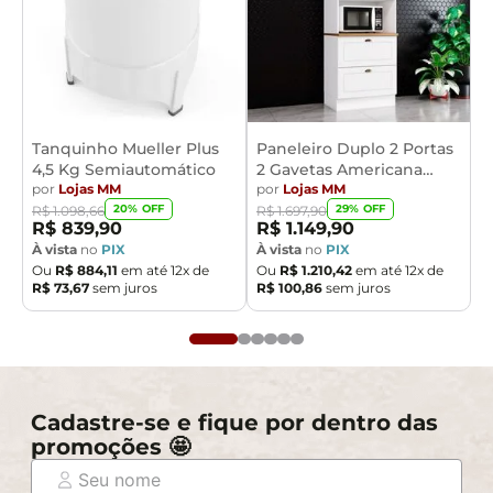
Tanquinho Mueller Plus
Paneleiro Duplo 2 Portas
4,5 Kg Semiautomático
2 Gavetas Americana
por
Lojas MM
Henn
por
Lojas MM
20
% OFF
29
% OFF
R$
1
.
098
,
66
R$
1
.
697
,
90
R$
839
,
90
R$
1
.
149
,
90
À vista
no
PIX
À vista
no
PIX
Ou
R$
884
,
11
em até
12
x de
Ou
R$
1
.
210
,
42
em até
12
x de
R$
73
,
67
sem juros
R$
100
,
86
sem juros
Cadastre-se e fique por dentro das
promoções 🤩