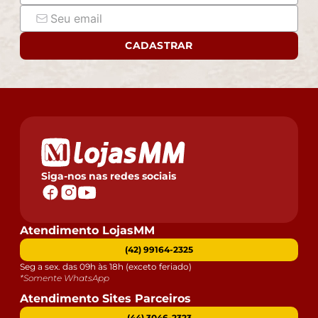
CADASTRAR
Siga-nos nas redes sociais
Atendimento LojasMM
(42) 99164-2325
Seg a sex. das 09h às 18h (exceto feriado)
*Somente WhatsApp
Atendimento Sites Parceiros
(44) 3046-2323