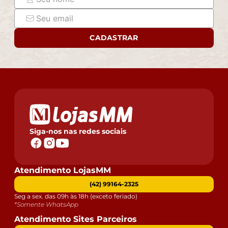
responsabilizamos, no ato da entrega, por subir
escadas/elevadores ou pelo transporte por guincho em
apartamentos. Eventuais despesas são de
responsabilidade do comprador.
CADASTRAR
- Confira as dimensões do produto e certifique-se de
que passará normalmente por supostos elevadores,
portas, escadas e/ou corredores de sua residência.
Siga-nos nas redes sociais
Atendimento LojasMM
(42) 99164-2325
Seg a sex. das 09h às 18h (exceto feriado)
*Somente WhatsApp
Atendimento Sites Parceiros