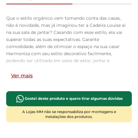
Que o estilo orgânico vem tomando conta das casas,
não é novidade, mas já imaginou ter a Cadeira Louise aí
na sua sala de jantar? Casando com esse estilo, ela vai
superar todas as suas expectativas. Garante
comodidade, além de otimizar o espaço na sua casa!
Harmoniza com seu estilo decorativo facilmente,
podendo ser utilizada em salas de estar, jantar e
cozinha, além de dar um toque especial em sua
decoração. Sua proposta de design suavizará seu
Ver mais
ambiente sem passar despercebida oferecendo mais
leveza e receptividade ao seu lar. A estrutura em aço
carbono, contrasta lindamente com o encosto e
Gostei deste produto e quero tirar algumas dúvidas
assento estofados que são extremamente confortáveis,
resistentes, aconchegantes e modernos. Traga o que há
A Lojas MM não se responsabiliza por montagens e
instalações dos produtos.
de mais moderno para a sua casa, adquira já a sua!
Dimensões da Cadeira (L x A x P)
50 x 80 x 53 cm