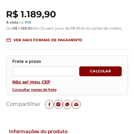
R$
1
.
189
,
90
À vista
no
PIX
Ou
R$
1
.
189
,
90
em
12
x sem juros de
R$
99
,
15
no cartão de crédito
VER MAIS FORMAS DE PAGAMENTO
Não sei meu CEP
Consultar regras de frete
Compartilhar
Informações do produto