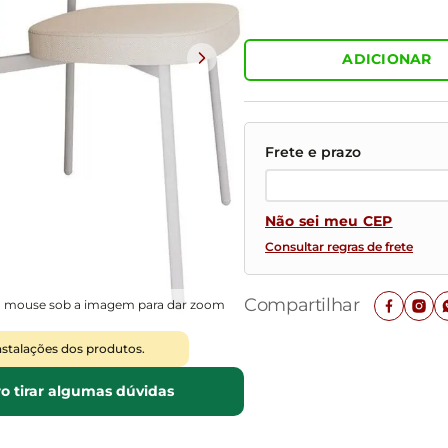
Mesas de Cabeceira
Ver todos
Baú Organizador
Ver todos
ADICIONAR
Não sei meu CEP
Consultar regras de frete
Compartilhar
o mouse sob a imagem para dar zoom
nstalações dos produtos.
o tirar algumas dúvidas