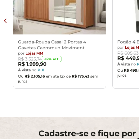
Guarda-Roupa Casal 2 Portas 4
Fogão 4 B
Gavetas Caemmun Moviment
por
Lojas 
R$
605
,
63
por
Lojas MM
R$
449
,
R$
3
.
525
,
74
40
% OFF
R$
1
.
999
,
90
À vista
no
À vista
no
PIX
Ou
R$
499
,
juros
Ou
R$
2
.
105
,
16
em até
12
x de
R$
175
,
43
sem
juros
Cadastre-se e fique por