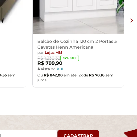
Balcão de Cozinha 120 cm 2 Portas 3
Gavetas Henn Americana
por
Lojas MM
R$
1
.
338
,
32
37
% OFF
R$
799
,
90
À vista
no
PIX
4
,
55
sem
Ou
R$
842
,
00
em até
12
x de
R$
70
,
16
sem
juros
CADASTRAR