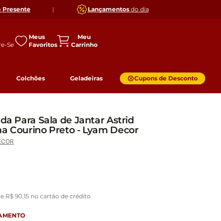
o
Presente
|
Lançamentos
do dia
Meus
Favoritos
Colchões
Geladeiras
Cupons de Desconto
ada Para Sala de Jantar Astrid
ha Courino Preto - Lyam Decor
ECOR
de
R$
90
,
15
no cartão de crédito
GAMENTO