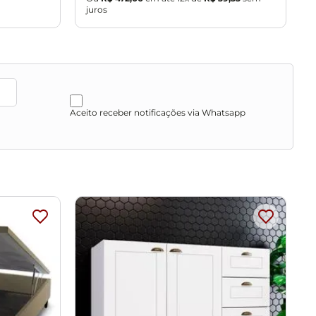
juros
j
Aceito receber notificações via Whatsapp