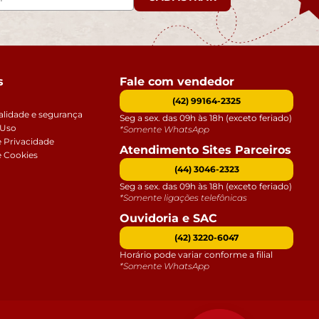
s
Fale com vendedor
(42) 99164-2325
alidade e segurança
Seg a sex. das 09h às 18h (exceto feriado)
 Uso
*Somente WhatsApp
e Privacidade
Atendimento Sites Parceiros
e Cookies
(44) 3046-2323
Seg a sex. das 09h às 18h (exceto feriado)
*Somente ligações telefônicas
Ouvidoria e SAC
(42) 3220-6047
Horário pode variar conforme a filial
*Somente WhatsApp