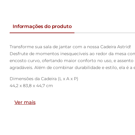
Informações do produto
Transforme sua sala de jantar com a nossa Cadeira Astrid!
Desfrute de momentos inesquecíveis ao redor da mesa com a
encosto curvo, ofertando maior conforto no uso, e assento
agradáveis. Além de combinar durabilidade e estilo, ela é a
Dimensões da Cadeira (L x A x P)
44,2 x 83,8 x 44,7 cm
Altura do chão ao assento: 48,2 cm
Ver mais
Largura do encosto: 50 cm
Altura do encosto: 21 cm
Características:
Estrutura fixa em aço carbono com pintura epóxi na cor br