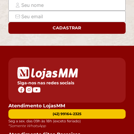
- Confira as dimensões do produto e certifique-se de
que passará normalmente por supostos elevadores,
portas, escadas e/ou corredores de sua residência.
CADASTRAR
Siga-nos nas redes sociais
Atendimento LojasMM
(42) 99164-2325
Seg a sex. das 09h às 18h (exceto feriado)
*Somente WhatsApp