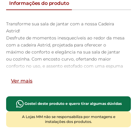
Informações do produto
Transforme sua sala de jantar com a nossa Cadeira
Astrid!
Desfrute de momentos inesquecíveis ao redor da mesa
com a cadeira Astrid, projetada para oferecer o
máximo de conforto e elegância na sua sala de jantar
ou cozinha. Com encosto curvo, ofertando maior
conforto no uso, e assento estofado com uma espuma
de altíssima qualidade, ela proporciona suporte ideal
para longas refeições e conversas agradáveis. Além de
Ver mais
combinar durabilidade e estilo, ela é a escolha perfeita
para quem busca sofisticação e bem-estar em cada
detalhe. Aproveite!
Gostei deste produto e quero tirar algumas dúvidas
Dimensões da Cadeira (L x A x P)
A Lojas MM não se responsabiliza por montagens e
44,2 x 83,8 x 44,7 cm
instalações dos produtos.
Altura do chão ao assento: 48,2 cm