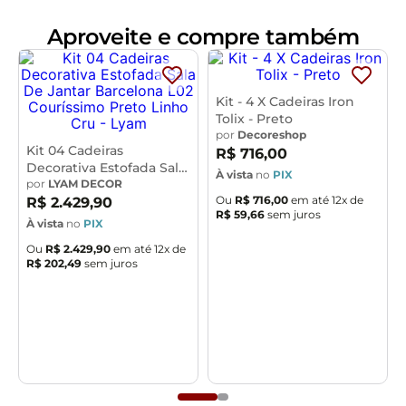
Dimensões do Produto (L x A x P)
52 x 85 x 45 cm
Altura do assento:
Aproveite e compre também
6 cm
Largura do assento:
42 cm
Altura do encosto ao assento
: 40 cm
Altura do
encosto:
16 cm
Largura do encosto:
45 cm
Profundidade do encosto:
6 cm
Altura do chão ao
Kit - 4 X Cadeiras Iron
assento
: 48 cm
Altura da estrutura ao encosto:
6cm
Tolix - Preto
por
Decoreshop
Características:
Kit 04 Cadeiras
R$
716
,
00
Decorativa Estofada Sala
Encosto e assento estofados com espuma laminada.
À vista
no
PIX
De Jantar Barcelona L02
por
LYAM DECOR
Revestimento em Facto na cor Cinza, com
Ou
R$
716
,
00
em até
12
x de
Couríssimo Preto Linho
R$
2
.
429
,
90
acabamento semi brilho.
R$
59
,
66
sem juros
Cru - Lyam
À vista
no
PIX
Estrutura fixa em aço carbono com pintura epóxi na
Ou
R$
2
.
429
,
90
em até
12
x de
cor preto.
R$
202
,
49
sem juros
Pés com ponteiras plásticas, que permitem maior
resistência e qualidade sem riscar o piso.
Peso suportado de até 120 kg.
Produto entregue desmontado, acompanha manual de
montagem.
- Por se tratar de estofado as medidas podem ter