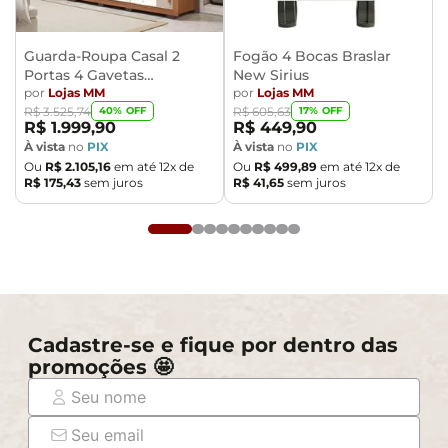
- Montagem, desmontagem e outras instalações serão
de responsabilidade do cliente. Não nos
responsabilizamos, no ato da entrega, por subir
Guarda-Roupa Casal 2
Fogão 4 Bocas Braslar
Portas 4 Gavetas
New Sirius
escadas/elevadores ou pelo transporte por guincho em
Caemmun Moviment
por
Lojas MM
por
Lojas MM
apartamentos. Eventuais despesas são de
40
% OFF
17
% OFF
R$
3
.
525
,
74
R$
605
,
63
responsabilidade do comprador.
R$
1
.
999
,
90
R$
449
,
90
- Confira as dimensões do produto e certifique-se de
À vista
no
PIX
À vista
no
PIX
Ou
R$
2
.
105
,
16
em até
12
x de
Ou
R$
499
,
89
em até
12
x de
que passará normalmente por supostos elevadores,
R$
175
,
43
sem juros
R$
41
,
65
sem juros
portas, escadas e/ou corredores de sua residência.
Cadastre-se e fique por dentro das
promoções 🤩