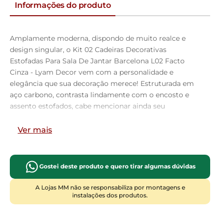
Informações do produto
Amplamente moderna, dispondo de muito realce e
design singular, o Kit 02 Cadeiras Decorativas
Estofadas Para Sala De Jantar Barcelona L02 Facto
Cinza - Lyam Decor vem com a personalidade e
elegância que sua decoração merece! Estruturada em
aço carbono, contrasta lindamente com o encosto e
assento estofados, cabe mencionar ainda seu
revestimento em Couríssimo, é confeccionada por
materiais de excelente qualidade, extremamente
Ver mais
resistentes e aconchegantes.
Possui altura ideal, garantindo o encaixe perfeito no
ambiente, otimizando seu espaço e promovendo
Gostei deste produto e quero tirar algumas dúvidas
máximo conforto. Pode ser disposta em sala de jantar,
cozinha ou até mesmo na área gourmet, as
A Lojas MM não se responsabiliza por montagens e
instalações dos produtos.
possibilidades são infinitas e as combinações ficarão
perfeitas. Adquira já a sua!!