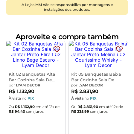
possibilidades são infinitas e as combinações ficarão
A Lojas MM não se responsabiliza por montagens e
instalações dos produtos.
perfeitas. Adquira já a sua!!
Dimensões do Produto (L x A x P)
40 x 89 x 48,5 cm
Aproveite e compre também
Medidas Internas:
Altura do chão ao assento: 65 cm
Altura do chão ao apoio para pés: 20 cm
Altura do assento ao encosto: 25 cm
Altura do assento: 6 cm
Largura do assento: 34 cm
Kit 02 Banquetas Alta
Kit 05 Banquetas Baixa
Bar Cozinha Sala De
Bar Cozinha Sala De
Largura do encosto: 38 cm
Jantar Preto Elira L02
por
LYAM DECOR
Jantar Preto Melina L02
por
LYAM DECOR
Profundidade do encosto: 5 cm
Linho Bege Escuro -
Couríssimo Whisky -
R$
1
.
132
,
90
R$
2
.
831
,
90
Altura do encosto: 10,5 cm
Lyam Decor
Lyam Decor
À vista
no
PIX
À vista
no
PIX
Características:
Ou
R$
1
.
132
,
90
em até
12
x de
Ou
R$
2
.
831
,
90
em até
12
x de
R$
94
,
40
sem juros
R$
235
,
99
sem juros
Encosto e assento estofados com espuma laminada.
Revestimento do encosto em Couríssimo Whisky e
assento revestido em Linho na cor Cinza Escuro.
Estrutura fixa em aço carbono com pintura epóxi na