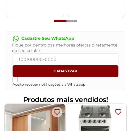
cor preto.
Pés com ponteiras plásticas, que permitem maior
resistência e qualidade sem riscar o piso.
Peso suportado de até 120 kg.
Produto entregue desmontado, acompanha manual de
Cadastre Seu WhatsApp
montagem.
Fique por dentro das melhores ofertas diretamente
- Por se tratar de estofado as medidas podem ter uma
do seu celular!
pequena variação de até 3 cm.
- A tonalidade do produto real poderá ter ligeira
variação devido o lote de tecidos.
CADASTRAR
- A limpeza deve ser feita com pano levemente
umedecido em água limpa, sem esfregar, não utilizar
Aceito receber notificações via Whatsapp
produtos abrasivos, desengordurantes, álcool ou
solvente.
Produtos mais vendidos!
Observações importantes:
- Produto para uso residencial em ambiente interno,
não devendo ficar exposto diretamente ao sol, calor e
umidade excessivos.