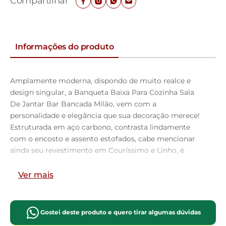
Compartilhar
Informações do produto
Amplamente moderna, dispondo de muito realce e
design singular, a Banqueta Baixa Para Cozinha Sala
De Jantar Bar Bancada Milão, vem com a
personalidade e elegância que sua decoração merece!
Estruturada em aço carbono, contrasta lindamente
com o encosto e assento estofados, cabe mencionar
ainda seu revestimento em Couríssimo e Linho, é
confeccionada por materiais de excelente qualidade,
extremamente resistentes e aconchegantes. Possui
Ver mais
altura ideal, garantindo o encaixe perfeito no ambiente,
otimizando seu espaço e promovendo máximo
conforto. Pode ser disposta em bancada, cozinha
Gostei deste produto e quero tirar algumas dúvidas
americana, área gourmet ou home bar, as