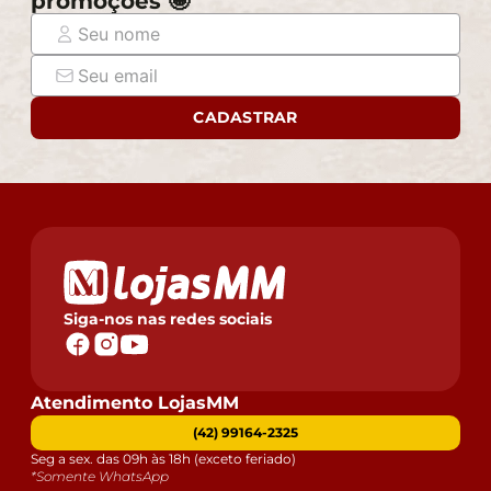
promoções 🤩
CADASTRAR
Siga-nos nas redes sociais
Atendimento LojasMM
(42) 99164-2325
Seg a sex. das 09h às 18h (exceto feriado)
*Somente WhatsApp