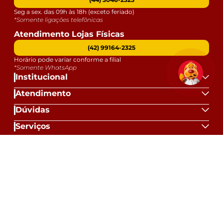
Seg a sex. das 09h às 18h (exceto feriado)
*Somente ligações telefônicas
Atendimento Lojas Físicas
(42) 99164-2325
Horário pode variar conforme a filial
*Somente WhatsApp
Institucional
Atendimento
Dúvidas
Serviços
Datas Especiais
Formas de Pagamento:
Selos e Segurança