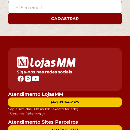
CADASTRAR
Siga-nos nas redes sociais
Atendimento LojasMM
(42) 99164-2325
Seg a sex. das 09h às 18h (exceto feriado)
*Somente WhatsApp
Atendimento Sites Parceiros
(44) 3046-2323