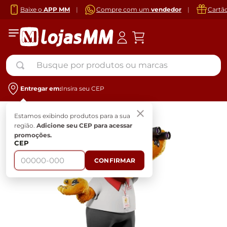
Baixe o
APP MM
|
Compre com um
vendedor
|
Cartã
Busque por produtos ou marcas
Entregar em:
Insira seu CEP
Estamos exibindo produtos para a sua
região.
Adicione seu CEP para acessar
promoções.
CEP
CONFIRMAR