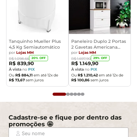
Tanquinho Mueller Plus
Paneleiro Duplo 2 Portas
4,5 Kg Semiautomático
2 Gavetas Americana
por
Lojas MM
Henn
por
Lojas MM
20
% OFF
29
% OFF
R$
1
.
098
,
66
R$
1
.
697
,
90
R$
839
,
90
R$
1
.
149
,
90
À vista
no
PIX
À vista
no
PIX
Ou
R$
884
,
11
em até
12
x de
Ou
R$
1
.
210
,
42
em até
12
x de
R$
73
,
67
sem juros
R$
100
,
86
sem juros
Cadastre-se e fique por dentro das
promoções 🤩