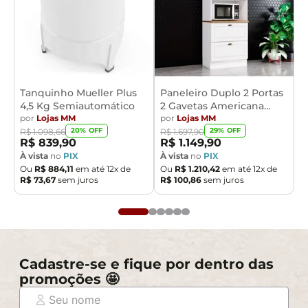
Tanquinho Mueller Plus
Paneleiro Duplo 2 Portas
4,5 Kg Semiautomático
2 Gavetas Americana
por
Lojas MM
Henn
por
Lojas MM
20
% OFF
29
% OFF
R$
1
.
098
,
66
R$
1
.
697
,
90
R$
839
,
90
R$
1
.
149
,
90
À vista
no
PIX
À vista
no
PIX
Ou
R$
884
,
11
em até
12
x de
Ou
R$
1
.
210
,
42
em até
12
x de
R$
73
,
67
sem juros
R$
100
,
86
sem juros
Cadastre-se e fique por dentro das
promoções 🤩