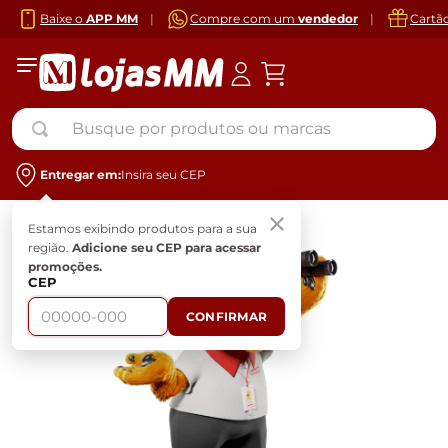
Baixe o
APP MM
|
Compre com um
vendedor
|
Cartã
Busque por produtos ou marcas
Entregar em:
Insira seu CEP
Estamos exibindo produtos para a sua
região.
Adicione seu CEP para acessar
promoções.
CEP
CONFIRMAR