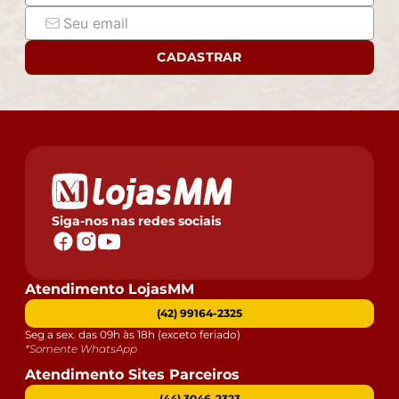
CADASTRAR
Siga-nos nas redes sociais
Atendimento LojasMM
(42) 99164-2325
Seg a sex. das 09h às 18h (exceto feriado)
*Somente WhatsApp
Atendimento Sites Parceiros
(44) 3046-2323