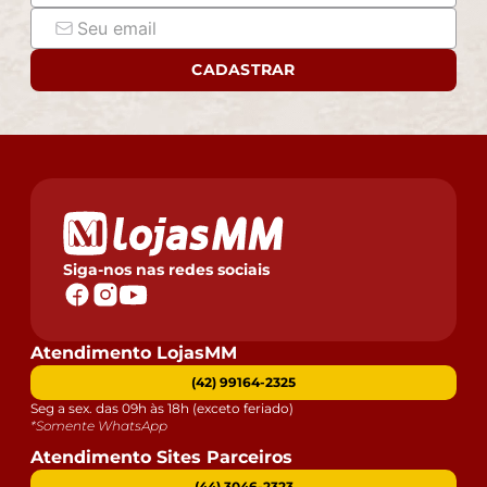
CADASTRAR
Siga-nos nas redes sociais
Atendimento LojasMM
(42) 99164-2325
Seg a sex. das 09h às 18h (exceto feriado)
*Somente WhatsApp
Atendimento Sites Parceiros
(44) 3046-2323