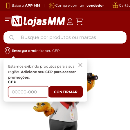
Baixe o
APP MM
|
Compre com um
vendedor
|
Cartã
Busque por produtos ou marcas
Entregar em:
Insira seu CEP
Estamos exibindo produtos para a sua
região.
Adicione seu CEP para acessar
promoções.
CEP
CONFIRMAR