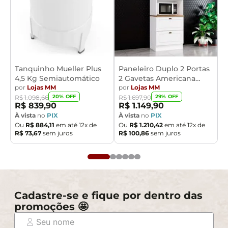
Tanquinho Mueller Plus
Paneleiro Duplo 2 Portas
4,5 Kg Semiautomático
2 Gavetas Americana
por
Lojas MM
Henn
por
Lojas MM
20
% OFF
29
% OFF
R$
1
.
098
,
66
R$
1
.
697
,
90
R$
839
,
90
R$
1
.
149
,
90
À vista
no
PIX
À vista
no
PIX
Ou
R$
884
,
11
em até
12
x de
Ou
R$
1
.
210
,
42
em até
12
x de
R$
73
,
67
sem juros
R$
100
,
86
sem juros
Cadastre-se e fique por dentro das
promoções 🤩