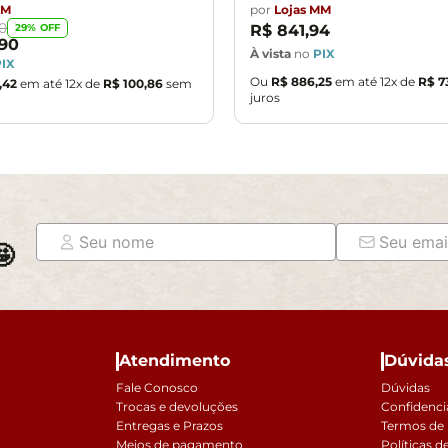
MM
por
Lojas MM
0
29
% OFF
R$
841
,
94
90
À vista
no
PIX
PIX
Ou
R$
886
,
25
em até
12
x de
R$
7
,
42
em até
12
x de
R$
100
,
86
sem
juros

Atendimento
Dúvida
Fale Conosco
Dúvidas
Trocas e devoluções
Confidenci
Entregas e Prazos
Termos de
Meios de pagamento
Políticas d