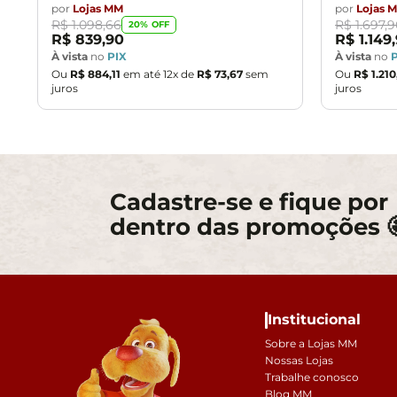
por
Lojas MM
por
Lojas 
R$
1
.
098
,
66
R$
1
.
697
,
9
20
% OFF
R$
839
,
90
R$
1
.
149
,
À vista
no
PIX
À vista
no
Ou
R$
884
,
11
em até
12
x de
R$
73
,
67
sem
Ou
R$
1
.
210
juros
juros
Cadastre-se e fique por
dentro das promoções 
Institucional
Sobre a Lojas MM
Nossas Lojas
Trabalhe conosco
Blog MM