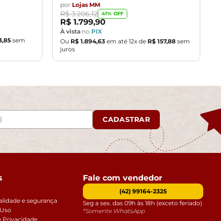
por
Lojas MM
R$
3
.
206
,
12
41
% OFF
R$
1
.
799
,
90
À vista
no
PIX
3
,
85
sem
Ou
R$
1
.
894
,
63
em até
12
x de
R$
157
,
88
sem
juros
CADASTRAR
s
Fale com vendedor
(42) 99164-2325
alidade e segurança
Seg a sex. das 09h às 18h (exceto feriado)
 Uso
*Somente WhatsApp
e Privacidade