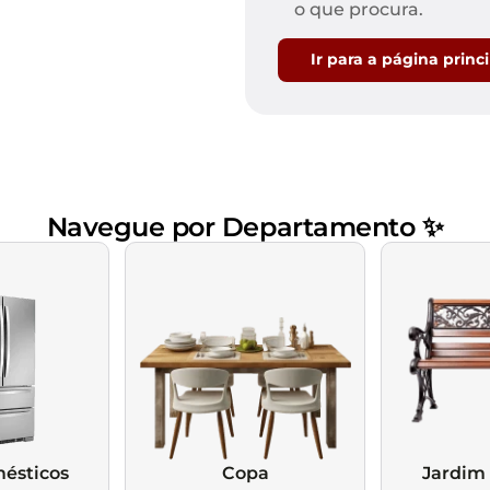
Mesas de Cabeceira
Ver todos
o que procura.
Baú Organizador
Ver todos
Ir para a página princ
Navegue por Departamento ✨
ésticos
Copa
Jardim