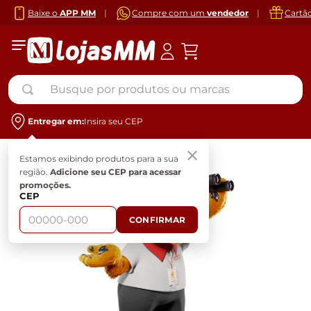
Baixe o
APP MM
|
Compre com um
vendedor
|
Cartã
Busque por produtos ou marcas
Entregar em:
Insira seu CEP
Estamos exibindo produtos para a sua
região.
Adicione seu CEP para acessar
promoções.
CEP
CONFIRMAR